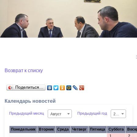
:
Возврат к списку
Поделиться…
Календарь новостей
Предыдущий месяц
Предыдущий год
Август
2026
Понедельник
Вторник
Среда
Четверг
Пятница
Суббота
Воск
1
2