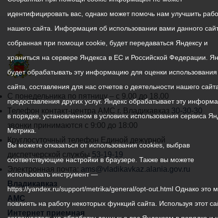
идентифицировать вас, однако может помочь нам улучшить рабо
нашего сайта. Информация об использовании вами данного сайт
собранная при помощи cookie, будет передаваться Яндексу и
храниться на сервере Яндекса в ЕС и Российской Федерации. Я
будет обрабатывать эту информацию для оценки использования
сайта, составления для нас отчетов о деятельности нашего сайта
График
С понедельника по пятницу – с 9.00 до 18.00
предоставления других услуг. Яндекс обрабатывает эту информ
работы
Телефон контакт-центра АМС г. Владикавказ
30-30-30
в порядке, установленном в условиях использования сервиса Ян
администрации
звонки принимаются с 9:00 до 18:00
Метрика.
местного
Круглосуточный телефон Единой дежурной
Вы можете отказаться от использования cookies, выбрав
самоуправления
диспетчерской службы
53-19-19
соответствующие настройки в браузере. Также вы можете
города
Электронная почта:
ams@vladikavkaz.alania.gov.ru
использовать инструмент —
Владикавказ:
Владикавказ
https://yandex.ru/support/metrika/general/opt-out.html Однако это 
АМС
повлиять на работу некоторых функций сайта. Используя этот са
Интернет приемная