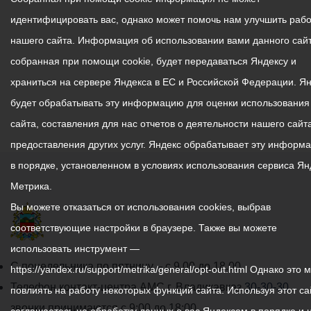
идентифицировать вас, однако может помочь нам улучшить рабо
нашего сайта. Информация об использовании вами данного сайт
собранная при помощи cookie, будет передаваться Яндексу и
храниться на сервере Яндекса в ЕС и Российской Федерации. Я
будет обрабатывать эту информацию для оценки использования
сайта, составления для нас отчетов о деятельности нашего сайта
предоставления других услуг. Яндекс обрабатывает эту информ
в порядке, установленном в условиях использования сервиса Ян
Метрика.
Вы можете отказаться от использования cookies, выбрав
соответствующие настройки в браузере. Также вы можете
использовать инструмент —
График
С понедельника по пятницу – с 9.00 до 18.00
https://yandex.ru/support/metrika/general/opt-out.html Однако это 
работы
Телефон контакт-центра АМС г. Владикавказ
30-30-30
повлиять на работу некоторых функций сайта. Используя этот са
администрации
звонки принимаются с 9:00 до 18:00