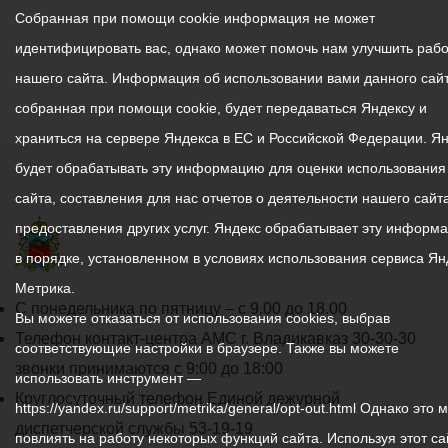
Собранная при помощи cookie информация не может
идентифицировать вас, однако может помочь нам улучшить рабо
нашего сайта. Информация об использовании вами данного сайт
собранная при помощи cookie, будет передаваться Яндексу и
храниться на сервере Яндекса в ЕС и Российской Федерации. Я
будет обрабатывать эту информацию для оценки использования
сайта, составления для нас отчетов о деятельности нашего сайта
предоставления других услуг. Яндекс обрабатывает эту информ
в порядке, установленном в условиях использования сервиса Ян
Метрика.
График
С понедельника по пятницу – с 9.00 до 18.00
Вы можете отказаться от использования cookies, выбрав
работы
Телефон контакт-центра АМС г. Владикавказ
30-30-30
соответствующие настройки в браузере. Также вы можете
администрации
звонки принимаются с 9:00 до 18:00
использовать инструмент —
местного
Круглосуточный телефон Единой дежурной
https://yandex.ru/support/metrika/general/opt-out.html Однако это 
самоуправления
диспетчерской службы
53-19-19
повлиять на работу некоторых функций сайта. Используя этот са