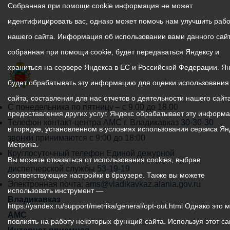
Собранная при помощи cookie информация не может
идентифицировать вас, однако может помочь нам улучшить рабо
нашего сайта. Информация об использовании вами данного сайт
собранная при помощи cookie, будет передаваться Яндексу и
храниться на сервере Яндекса в ЕС и Российской Федерации. Я
будет обрабатывать эту информацию для оценки использования
сайта, составления для нас отчетов о деятельности нашего сайта
График
С понедельника по пятницу – с 9.00 до 18.00
предоставления других услуг. Яндекс обрабатывает эту информ
работы
Телефон контакт-центра АМС г. Владикавказ
30-30-30
в порядке, установленном в условиях использования сервиса Ян
администрации
звонки принимаются с 9:00 до 18:00
Метрика.
местного
Круглосуточный телефон Единой дежурной
Вы можете отказаться от использования cookies, выбрав
самоуправления
диспетчерской службы
53-19-19
соответствующие настройки в браузере. Также вы можете
города
Электронная почта:
ams@vladikavkaz.alania.gov.ru
использовать инструмент —
Владикавказ:
Владикавказ
https://yandex.ru/support/metrika/general/opt-out.html Однако это 
АМС
повлиять на работу некоторых функций сайта. Используя этот са