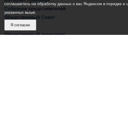
Интернет приемная
соглашаетесь на обработку данных о вас Яндексом в порядке и 
Собрание представителей
указанных выше.
Общественный Совет
Я согласен
Пресс-центр
Общественный транспорт
Владикавказ, пл. Штыба, №2
Тел:
+7 (8672) 55-00-34
Главный редактор: Биазарти Д. К.
Свидетельство о регистрации СМИ ЭЛ № ФС 77 –
75258 от 07.03.2019 выданное Федеральной Службой
по надзору в сфере связи, информационных
технологий и массовых коммуникаций
Учредитель: Администрация местного самоуправления
г. Владикавказ
Адрес редакции: Владикавказ, пл. Штыба, №2