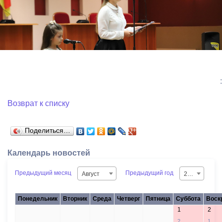
:
Возврат к списку
Поделиться…
Календарь новостей
Предыдущий месяц
Предыдущий год
Август
2026
Понедельник
Вторник
Среда
Четверг
Пятница
Суббота
Воск
1
2
27
28
29
30
31
2
1