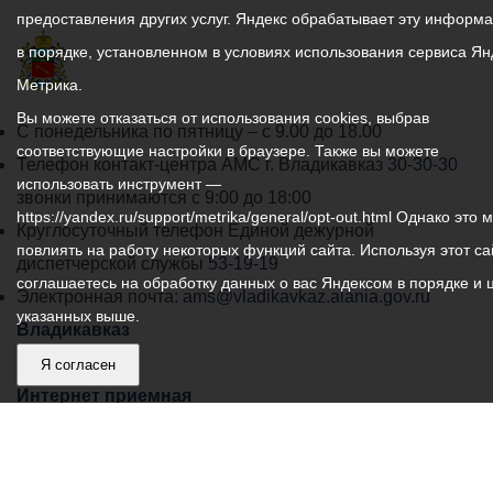
предоставления других услуг. Яндекс обрабатывает эту информ
в порядке, установленном в условиях использования сервиса Ян
Метрика.
Вы можете отказаться от использования cookies, выбрав
График
С понедельника по пятницу – с 9.00 до 18.00
соответствующие настройки в браузере. Также вы можете
работы
Телефон контакт-центра АМС г. Владикавказ
30-30-30
использовать инструмент —
администрации
звонки принимаются с 9:00 до 18:00
https://yandex.ru/support/metrika/general/opt-out.html Однако это 
местного
Круглосуточный телефон Единой дежурной
повлиять на работу некоторых функций сайта. Используя этот са
самоуправления
диспетчерской службы
53-19-19
соглашаетесь на обработку данных о вас Яндексом в порядке и 
города
Электронная почта:
ams@vladikavkaz.alania.gov.ru
указанных выше.
Владикавказ:
Владикавказ
АМС
Я согласен
Интернет приемная
Собрание представителей
Общественный Совет