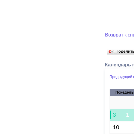
Возврат к сп
Поделит
Календарь 
Предыдущий 
Понедель
27
3
1
10