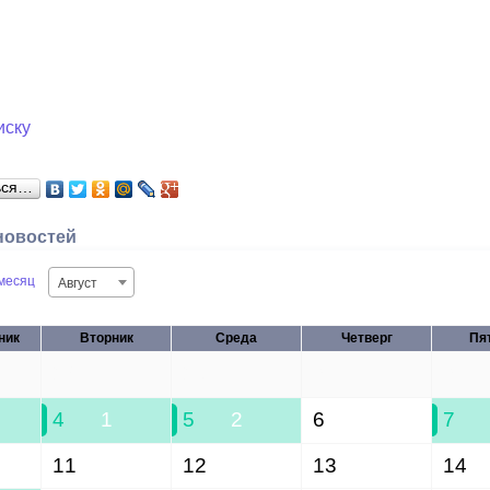
иску
ься…
новостей
месяц
Август
ник
Вторник
Среда
Четверг
Пя
28
29
30
31
4
1
5
2
6
7
11
12
13
14