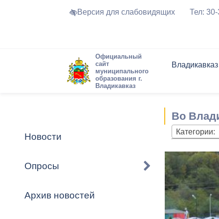
Версия для слабовидящих
Тел: 30
Официальный
сайт
Владикавказ
муниципального
образования г.
Владикавказ
Общие свед
Структура
Интернет-п
Председате
Структура
Новости
Реестры ма
Во Влад
Устав город
Торги и Кон
расписание
Обратная с
Комиссии
Новостная 
Актуально
Категории:
Новости
Города-поб
Программа
Противодей
Достоприме
Опросы
Владикавка
Формы обра
График при
принимаемы
Архив новостей
Презентаци
рассмотрен
городского 