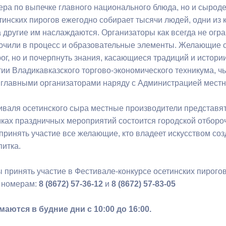
ера по выпечке главного национального блюда, но и сыроде
тинских пирогов ежегодно собирает тысячи людей, одни из
ный контроль
Выборы 2026
а другие им наслаждаются. Организаторы как всегда не ог
лючили в процесс и образовательные элементы. Желающие с
ог, но и почерпнуть знания, касающиеся традиций и истори
тии Владикавказского торгово-экономического техникума, ч
 главными организаторами наряду с Администрацией местн
иваля осетинского сыра местные производители представя
ках праздничных мероприятий состоится городской отбороч
 принять участие все желающие, кто владеет искусством со
питка.
ы принять участие в Фестивале-конкурсе осетинских пирогов
 номерам:
8 (8672) 57-36-12
и
8 (8672) 57-83-05
аются в будние дни с 10:00 до 16:00.