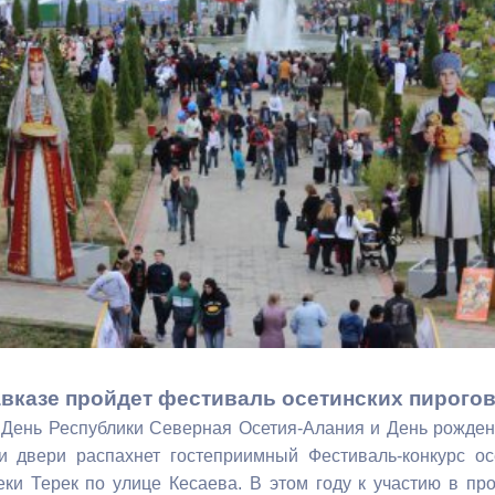
з
ия, постановления
Кадровая политика
ертиза НПА
Контактная информация
ельности органов
Списки граждан, состоящих на
амоуправления
учете в качестве нуждающихся 
улучшении жилищных условий п
г. Владикавказ
анные
Общественное обсуждение
документов стратегического
планирования
вказе пройдет фестиваль осетинских пирого
День Республики Северная Осетия-Алания и День рождени
 о результатах
Порядок обжалования решений 
и двери распахнет гостеприимный Фестиваль-конкурс ос
действий органов местного
ки Терек по улице Кесаева. В этом году к участию в пр
самоуправления