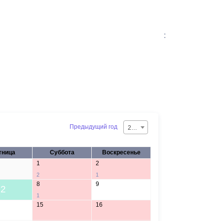
:
Предыдущий год
2026
тница
Суббота
Воскресенье
1
2
2
1
8
9
2
1
15
16