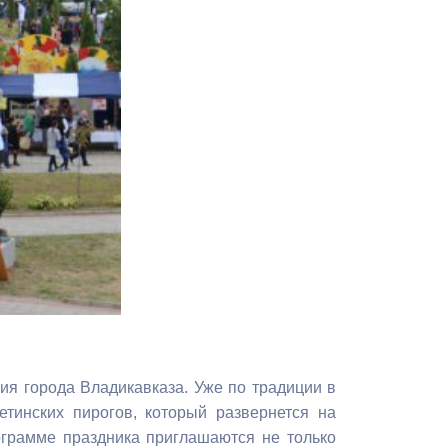
Противодействие коррупции
Градостроительная деятельность
Формирование комфортной
в
городской среды
о
Бюджет для граждан
Пространственные сведения
Гражданская оборона в
чрезвычайных ситуациях
Незаконное строительство
в
я города Владикавказа. Уже по традиции в
и
Информация финансового
етинских пирогов, который развернется на
органа
ограмме праздника приглашаются не только