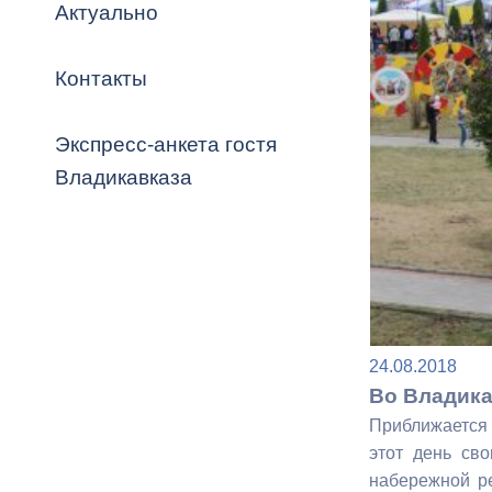
Владикавка
Актуально
Распоряжен
Контакты
ОРВ и эксп
Оценка деят
Экспресс-анкета гостя
местного с
Владикавказа
Открытые д
24.08.2018
Во Владика
Приближается 
Информация
этот день сво
проверок
набережной ре