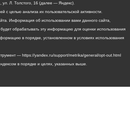
ул. Л. Толстого, 16 (далее — Яндекс).
й с целью анализа их пользовательской активности.
йта. Информация об использовании вами данного сайта,
с будет обрабатывать эту информацию для оценки использования
 информацию в порядке, установленном в условиях использования
мент — https://yandex.ru/support/metrika/general/opt-out.html
Яндексом в порядке и целях, указанных выше.
Владикавказ, пл. Штыба, №2
Тел:
+7 (8672) 55-00-34
Главный редактор: Биазарти Д. К.