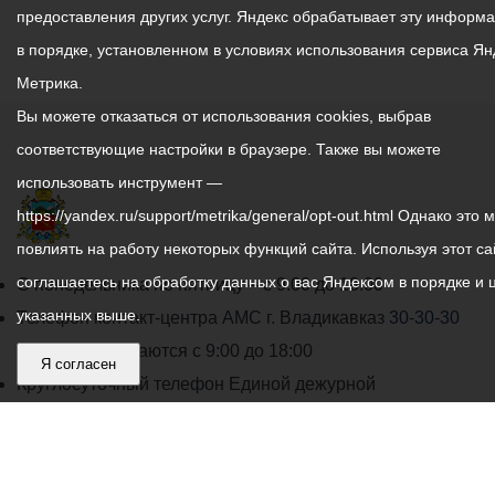
предоставления других услуг. Яндекс обрабатывает эту информ
в порядке, установленном в условиях использования сервиса Ян
Метрика.
Вы можете отказаться от использования cookies, выбрав
соответствующие настройки в браузере. Также вы можете
использовать инструмент —
https://yandex.ru/support/metrika/general/opt-out.html Однако это 
повлиять на работу некоторых функций сайта. Используя этот са
соглашаетесь на обработку данных о вас Яндексом в порядке и 
График
С понедельника по пятницу – с 9.00 до 18.00
указанных выше.
работы
Телефон контакт-центра АМС г. Владикавказ
30-30-30
администрации
звонки принимаются с 9:00 до 18:00
Я согласен
местного
Круглосуточный телефон Единой дежурной
самоуправления
диспетчерской службы
53-19-19
города
Электронная почта:
ams@vladikavkaz.alania.gov.ru
Владикавказ:
Владикавказ