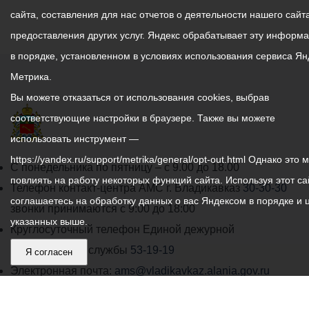
сайта, составления для нас отчетов о деятельности нашего сайта
предоставления других услуг. Яндекс обрабатывает эту информ
в порядке, установленном в условиях использования сервиса Ян
Метрика.
Вы можете отказаться от использования cookies, выбрав
соответствующие настройки в браузере. Также вы можете
использовать инструмент —
https://yandex.ru/support/metrika/general/opt-out.html Однако это 
График
С понедельника по пятницу – с 9.00 до 18.00
повлиять на работу некоторых функций сайта. Используя этот са
работы
Телефон контакт-центра АМС г. Владикавказ
30-30-30
соглашаетесь на обработку данных о вас Яндексом в порядке и 
администрации
звонки принимаются с 9:00 до 18:00
указанных выше.
местного
Круглосуточный телефон Единой дежурной
самоуправления
диспетчерской службы
53-19-19
Я согласен
города
Электронная почта:
ams@vladikavkaz.alania.gov.ru
Владикавказ:
Владикавказ