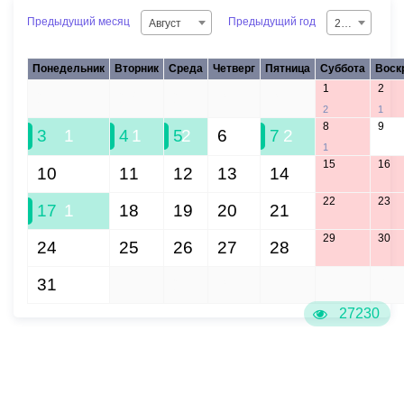
Предыдущий месяц
Предыдущий год
Август
2026
Понедельник
Вторник
Среда
Четверг
Пятница
Суббота
Воск
1
2
27
28
29
30
31
2
1
8
9
3
1
4
1
5
2
6
7
2
1
15
16
10
11
12
13
14
22
23
17
1
18
19
20
21
29
30
24
25
26
27
28
31
1
2
3
4
5
6
27230