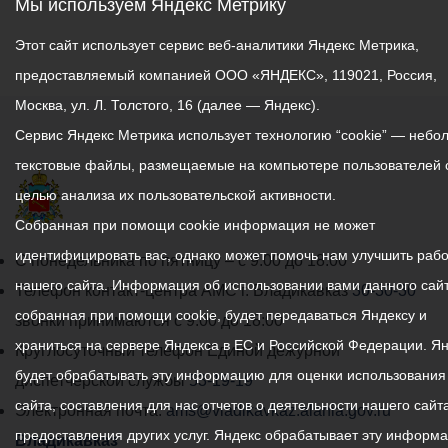
Мы используем Яндекс Метрику
Этот сайт использует сервис веб-аналитики Яндекс Метрика,
предоставляемый компанией ООО «ЯНДЕКС», 119021, Россия,
Москва, ул. Л. Толстого, 16 (далее — Яндекс).
Сервис Яндекс Метрика использует технологию “cookie” — небо
текстовые файлы, размещаемые на компьютере пользователей 
целью анализа их пользовательской активности.
Собранная при помощи cookie информация не может
идентифицировать вас, однако может помочь нам улучшить рабо
График
С понедельника по пятницу – с 9.00 до 18.00
нашего сайта. Информация об использовании вами данного сайт
работы
Телефон контакт-центра АМС г. Владикавказ
30-30-30
собранная при помощи cookie, будет передаваться Яндексу и
администрации
звонки принимаются с 9:00 до 18:00
храниться на сервере Яндекса в ЕС и Российской Федерации. Я
местного
Круглосуточный телефон Единой дежурной
будет обрабатывать эту информацию для оценки использования
самоуправления
диспетчерской службы
53-19-19
сайта, составления для нас отчетов о деятельности нашего сайта
города
Электронная почта:
ams@vladikavkaz.alania.gov.ru
предоставления других услуг. Яндекс обрабатывает эту информ
Владикавказ:
Владикавказ