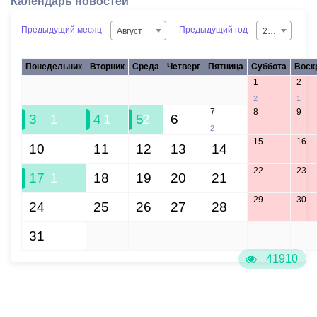
Календарь новостей
Предыдущий месяц
Предыдущий год
Август
2026
Понедельник
Вторник
Среда
Четверг
Пятница
Суббота
Воск
1
2
27
28
29
30
31
2
1
7
8
9
3
1
4
1
5
2
6
2
15
16
10
11
12
13
14
22
23
17
1
18
19
20
21
29
30
24
25
26
27
28
31
1
2
3
4
5
6
41910