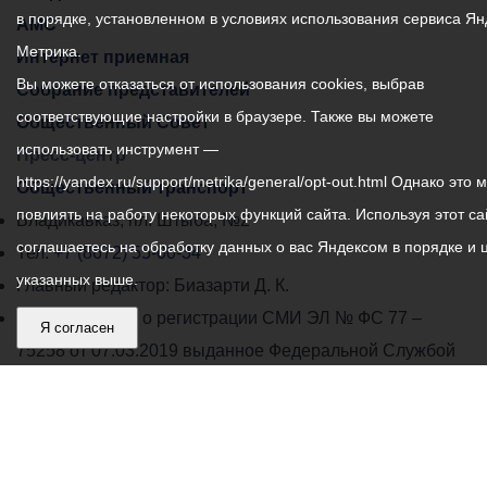
в порядке, установленном в условиях использования сервиса Ян
АМС
Метрика.
Интернет приемная
Вы можете отказаться от использования cookies, выбрав
Собрание представителей
соответствующие настройки в браузере. Также вы можете
Общественный Совет
использовать инструмент —
Пресс-центр
https://yandex.ru/support/metrika/general/opt-out.html Однако это 
Общественный транспорт
повлиять на работу некоторых функций сайта. Используя этот са
Владикавказ, пл. Штыба, №2
соглашаетесь на обработку данных о вас Яндексом в порядке и 
Тел:
+7 (8672) 55-00-34
указанных выше.
Главный редактор: Биазарти Д. К.
Свидетельство о регистрации СМИ ЭЛ № ФС 77 –
Я согласен
75258 от 07.03.2019 выданное Федеральной Службой
по надзору в сфере связи, информационных
технологий и массовых коммуникаций
Учредитель: Администрация местного самоуправления
г. Владикавказ