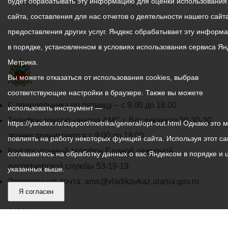
будет обрабатывать эту информацию для оценки использования
сайта, составления для нас отчетов о деятельности нашего сайта
предоставления других услуг. Яндекс обрабатывает эту информ
в порядке, установленном в условиях использования сервиса Ян
Метрика.
Вы можете отказаться от использования cookies, выбрав
соответствующие настройки в браузере. Также вы можете
График
С понедельника по пятницу – с 9.00 до 18.00
использовать инструмент —
работы
Телефон контакт-центра АМС г. Владикавказ
30-30-30
https://yandex.ru/support/metrika/general/opt-out.html Однако это 
администрации
звонки принимаются с 9:00 до 18:00
повлиять на работу некоторых функций сайта. Используя этот са
местного
Круглосуточный телефон Единой дежурной
соглашаетесь на обработку данных о вас Яндексом в порядке и 
самоуправления
диспетчерской службы
53-19-19
указанных выше.
города
Электронная почта:
ams@vladikavkaz.alania.gov.ru
Я согласен
Владикавказ:
Владикавказ
АМС
Интернет приемная