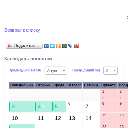
:
Возврат к списку
Поделиться…
Календарь новостей
Предыдущий месяц
Предыдущий год
Август
2026
Понедельник
Вторник
Среда
Четверг
Пятница
Суббота
Воск
1
2
27
28
29
30
31
2
1
6
8
9
3
1
4
1
5
1
7
15
16
10
11
12
13
14
22
23