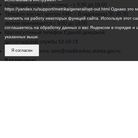
График
С понедельника по пятницу – с 9.00 до 18.00
https://yandex.ru/support/metrika/general/opt-out.html Однако это 
работы
Телефон контакт-центра АМС г. Владикавказ
30-30-30
повлиять на работу некоторых функций сайта. Используя этот са
администрации
звонки принимаются с 9:00 до 18:00
соглашаетесь на обработку данных о вас Яндексом в порядке и 
местного
Круглосуточный телефон Единой дежурной
указанных выше.
самоуправления
диспетчерской службы
53-19-19
города
Я согласен
Электронная почта:
ams@vladikavkaz.alania.gov.ru
Владикавказ:
Владикавказ
АМС
Интернет приемная
Собрание представителей
Общественный Совет
Пресс-центр
Общественный транспорт
Владикавказ, пл. Штыба, №2
Тел:
+7 (8672) 55-00-34