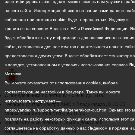
идентифицировать вас, однако может помочь нам улучшить рабо
нашего сайта. Информация об использовании вами данного сайт
собранная при помощи cookie, будет передаваться Яндексу и
храниться на сервере Яндекса в ЕС и Российской Федерации. Я
будет обрабатывать эту информацию для оценки использования
сайта, составления для нас отчетов о деятельности нашего сайта
предоставления других услуг. Яндекс обрабатывает эту информ
в порядке, установленном в условиях использования сервиса Ян
Метрика.
Вы можете отказаться от использования cookies, выбрав
соответствующие настройки в браузере. Также вы можете
График
С понедельника по пятницу – с 9.00 до 18.00
использовать инструмент —
работы
Телефон контакт-центра АМС г. Владикавказ
30-30-30
https://yandex.ru/support/metrika/general/opt-out.html Однако это 
администрации
звонки принимаются с 9:00 до 18:00
повлиять на работу некоторых функций сайта. Используя этот са
местного
Круглосуточный телефон Единой дежурной
соглашаетесь на обработку данных о вас Яндексом в порядке и 
самоуправления
диспетчерской службы
53-19-19