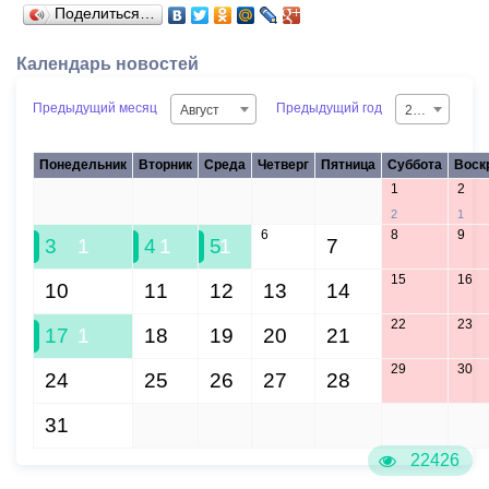
Поделиться…
Календарь новостей
Предыдущий месяц
Предыдущий год
Август
2026
Понедельник
Вторник
Среда
Четверг
Пятница
Суббота
Воск
1
2
27
28
29
30
31
2
1
6
8
9
3
1
4
1
5
1
7
15
16
10
11
12
13
14
22
23
17
1
18
19
20
21
29
30
24
25
26
27
28
31
1
2
3
4
5
6
22426