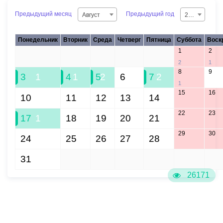
Предыдущий месяц
Предыдущий год
Август
2026
Понедельник
Вторник
Среда
Четверг
Пятница
Суббота
Воск
1
2
27
28
29
30
31
2
1
8
9
3
1
4
1
5
2
6
7
2
1
15
16
10
11
12
13
14
22
23
17
1
18
19
20
21
29
30
24
25
26
27
28
31
1
2
3
4
5
6
26171