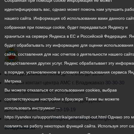
Собранная при помощи cookie информация не может
идентифицировать вас, однако может помочь нам улучшить рабо
нашего сайта. Информация об использовании вами данного сайт
собранная при помощи cookie, будет передаваться Яндексу и
храниться на сервере Яндекса в ЕС и Российской Федерации. Я
будет обрабатывать эту информацию для оценки использования
сайта, составления для нас отчетов о деятельности нашего сайта
предоставления других услуг. Яндекс обрабатывает эту информ
в порядке, установленном в условиях использования сервиса Ян
График
С понедельника по пятницу – с 9.00 до 18.00
Метрика.
работы
Телефон контакт-центра АМС г. Владикавказ
30-30-30
Вы можете отказаться от использования cookies, выбрав
администрации
звонки принимаются с 9:00 до 18:00
соответствующие настройки в браузере. Также вы можете
местного
Круглосуточный телефон Единой дежурной
использовать инструмент —
самоуправления
диспетчерской службы
53-19-19
https://yandex.ru/support/metrika/general/opt-out.html Однако это 
города
Электронная почта:
ams@vladikavkaz.alania.gov.ru
повлиять на работу некоторых функций сайта. Используя этот са
Владикавказ:
Владикавказ