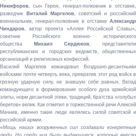
Никифоров
, сын Героя, генерал-полковник в отставке,
разведчик
Виталий Маргелов
, советский и российски
военачальник, генерал-полковник в отставке
Александр
Чиндаров
, автор проекта «Аллея Российской Славы»,
советник Российского военно- исторического
общества
Михаил Сердюков
, представител
республиканских и городских ведомств, общественных
организаций и религиозных конфессий.
Василий Маргелов командовал Воздушно-десантными
войсками почти четверть века, превратив этот род войск в
грозную ударную силу, не знавшую себе равных. Вклад
командующего в формирование особого духа армейской
элиты, норм десантной этики, традиций, братства «голубых
беретов» велик. Как отметил в торжественной речи Алексей
Мачнев, именно такие люди являлись силой советской и
российской армии.
«
Мощь наших вооруженных сил создавали конкретные
люди. Но среди них были выдающиеся, которые внесли