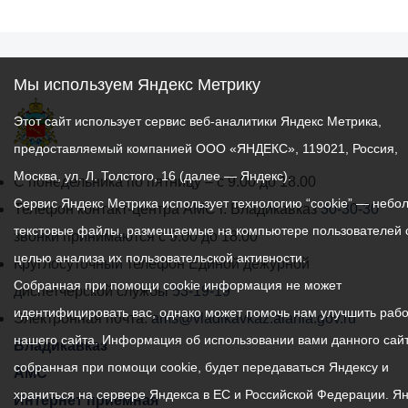
Мы используем Яндекс Метрику
Этот сайт использует сервис веб-аналитики Яндекс Метрика,
предоставляемый компанией ООО «ЯНДЕКС», 119021, Россия,
Москва, ул. Л. Толстого, 16 (далее — Яндекс).
График
С понедельника по пятницу – с 9.00 до 18.00
Сервис Яндекс Метрика использует технологию “cookie” — небо
работы
Телефон контакт-центра АМС г. Владикавказ
30-30-30
текстовые файлы, размещаемые на компьютере пользователей 
администрации
звонки принимаются с 9:00 до 18:00
целью анализа их пользовательской активности.
местного
Круглосуточный телефон Единой дежурной
Собранная при помощи cookie информация не может
самоуправления
диспетчерской службы
53-19-19
идентифицировать вас, однако может помочь нам улучшить рабо
города
Электронная почта:
ams@vladikavkaz.alania.gov.ru
нашего сайта. Информация об использовании вами данного сайт
Владикавказ:
Владикавказ
собранная при помощи cookie, будет передаваться Яндексу и
АМС
храниться на сервере Яндекса в ЕС и Российской Федерации. Я
Интернет приемная