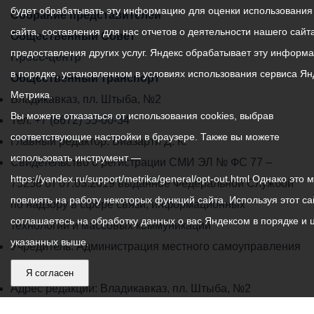
будет обрабатывать эту информацию для оценки использования
Собрание представителей
сайта, составления для нас отчетов о деятельности нашего сайта
Общественный Совет
предоставления других услуг. Яндекс обрабатывает эту информ
Пресс-центр
в порядке, установленном в условиях использования сервиса Ян
Общественный транспорт
Метрика.
Владикавказ, пл. Штыба, №2
Вы можете отказаться от использования cookies, выбрав
Тел:
+7 (8672) 55-00-34
соответствующие настройки в браузере. Также вы можете
Главный редактор: Биазарти Д. К.
использовать инструмент —
Свидетельство о регистрации СМИ ЭЛ № ФС 77 –
https://yandex.ru/support/metrika/general/opt-out.html Однако это 
75258 от 07.03.2019 выданное Федеральной Службой
повлиять на работу некоторых функций сайта. Используя этот са
по надзору в сфере связи, информационных
соглашаетесь на обработку данных о вас Яндексом в порядке и 
технологий и массовых коммуникаций
указанных выше.
Учредитель: Администрация местного самоуправления
г. Владикавказ
Я согласен
Адрес редакции: Владикавказ, пл. Штыба, №2
Соглашение о пользовании информационными