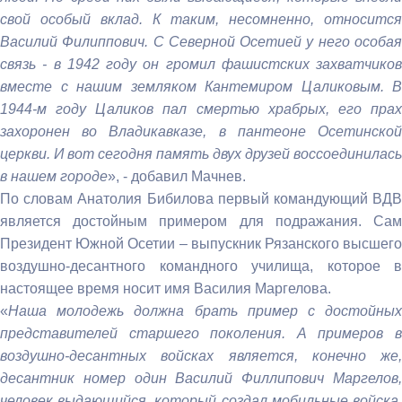
свой особый вклад. К таким, несомненно, относится
Василий Филиппович. С Северной Осетией у него особая
связь - в 1942 году он громил фашистских захватчиков
вместе с нашим земляком Кантемиром Цаликовым. В
1944-м году Цаликов пал смертью храбрых, его прах
захоронен во Владикавказе, в пантеоне Осетинской
церкви. И вот сегодня память двух друзей воссоединилась
в нашем городе
», - добавил Мачнев.
По словам Анатолия Бибилова первый командующий ВДВ
является достойным примером для подражания. Сам
Президент Южной Осетии – выпускник Рязанского высшего
воздушно-десантного командного училища, которое в
настоящее время носит имя Василия Маргелова.
«
Наша молодежь должна брать пример с достойных
представителей старшего поколения. А примеров в
воздушно-десантных войсках является, конечно же,
десантник номер один Василий Филлипович Маргелов,
человек выдающийся, который создал мобильные войска,