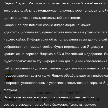
Сервис Яндекс Метрика использует технологию “cookie” — небо
текстовые файлы, размещаемые на компьютере пользователей 
целью анализа их пользовательской активности.
Собранная при помощи cookie информация не может
идентифицировать вас, однако может помочь нам улучшить рабо
нашего сайта. Информация об использовании вами данного сайт
собранная при помощи cookie, будет передаваться Яндексу и
храниться на сервере Яндекса в ЕС и Российской Федерации. Я
будет обрабатывать эту информацию для оценки использования
сайта, составления для нас отчетов о деятельности нашего сайта
предоставления других услуг. Яндекс обрабатывает эту информ
в порядке, установленном в условиях использования сервиса Ян
Метрика.
График
С понедельника по пятницу – с 9.00 до 18.00
Вы можете отказаться от использования cookies, выбрав
работы
Телефон контакт-центра АМС г. Владикавказ
30-30-30
соответствующие настройки в браузере. Также вы можете
администрации
звонки принимаются с 9:00 до 18:00