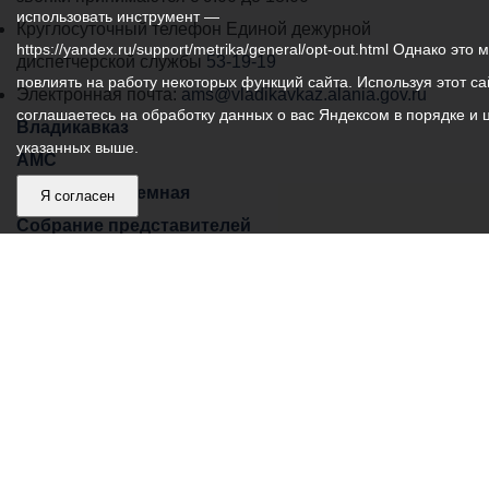
использовать инструмент —
местного
Круглосуточный телефон Единой дежурной
https://yandex.ru/support/metrika/general/opt-out.html Однако это 
самоуправления
диспетчерской службы
53-19-19
повлиять на работу некоторых функций сайта. Используя этот са
города
Электронная почта:
ams@vladikavkaz.alania.gov.ru
соглашаетесь на обработку данных о вас Яндексом в порядке и 
Владикавказ:
Владикавказ
указанных выше.
АМС
Интернет приемная
Я согласен
Собрание представителей
Общественный Совет
Пресс-центр
Общественный транспорт
Владикавказ, пл. Штыба, №2
Тел:
+7 (8672) 55-00-34
Главный редактор: Биазарти Д. К.
Свидетельство о регистрации СМИ ЭЛ № ФС 77 –
75258 от 07.03.2019 выданное Федеральной Службой