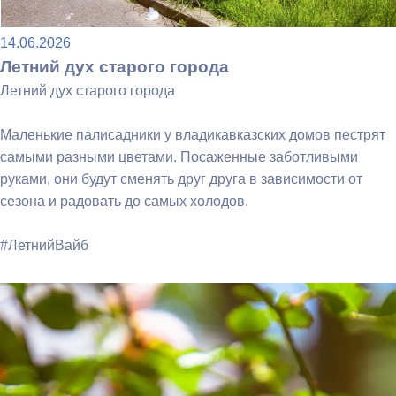
14.06.2026
Летний дух старого города
Летний дух старого города
Маленькие палисадники у владикавказских домов пестрят
самыми разными цветами. Посаженные заботливыми
руками, они будут сменять друг друга в зависимости от
сезона и радовать до самых холодов.
#ЛетнийВайб