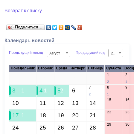
Возврат к списку
Поделиться…
Календарь новостей
Предыдущий месяц
Предыдущий год
Август
2026
Понедельник
Вторник
Среда
Четверг
Пятница
Суббота
Воск
1
2
27
28
29
30
31
2
1
7
8
9
3
1
4
1
5
2
6
2
1
15
16
10
11
12
13
14
22
23
17
1
18
19
20
21
29
30
24
25
26
27
28