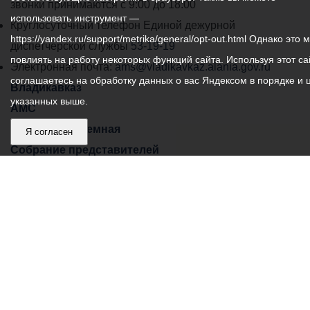
администрации
звонки принимаются с 9:00 до 18:00
использовать инструмент —
местного
Круглосуточный телефон Единой дежурной
https://yandex.ru/support/metrika/general/opt-out.html Однако это 
самоуправления
диспетчерской службы
53-19-19
повлиять на работу некоторых функций сайта. Используя этот са
города
Электронная почта:
ams@vladikavkaz.alania.gov.ru
соглашаетесь на обработку данных о вас Яндексом в порядке и 
Владикавказ:
Владикавказ
указанных выше.
АМС
Интернет приемная
Я согласен
Собрание представителей
Общественный Совет
Пресс-центр
Общественный транспорт
Владикавказ, пл. Штыба, №2
Тел:
+7 (8672) 55-00-34
Главный редактор: Биазарти Д. К.
Свидетельство о регистрации СМИ ЭЛ № ФС 77 –