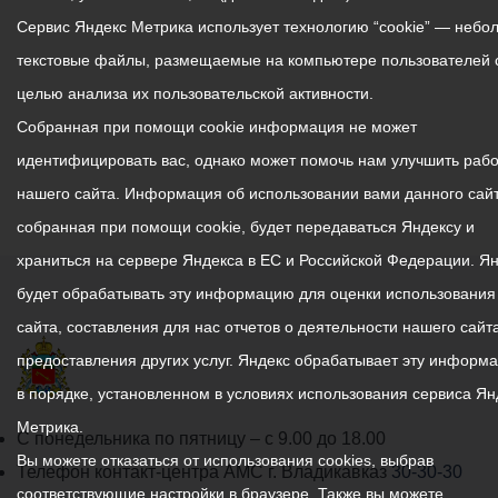
Сервис Яндекс Метрика использует технологию “cookie” — небо
текстовые файлы, размещаемые на компьютере пользователей 
целью анализа их пользовательской активности.
Собранная при помощи cookie информация не может
идентифицировать вас, однако может помочь нам улучшить рабо
нашего сайта. Информация об использовании вами данного сайт
собранная при помощи cookie, будет передаваться Яндексу и
храниться на сервере Яндекса в ЕС и Российской Федерации. Я
будет обрабатывать эту информацию для оценки использования
сайта, составления для нас отчетов о деятельности нашего сайта
предоставления других услуг. Яндекс обрабатывает эту информ
в порядке, установленном в условиях использования сервиса Ян
Метрика.
График
С понедельника по пятницу – с 9.00 до 18.00
Вы можете отказаться от использования cookies, выбрав
работы
Телефон контакт-центра АМС г. Владикавказ
30-30-30
соответствующие настройки в браузере. Также вы можете