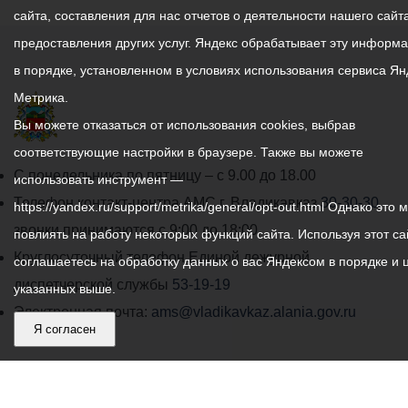
сайта, составления для нас отчетов о деятельности нашего сайта
предоставления других услуг. Яндекс обрабатывает эту информ
в порядке, установленном в условиях использования сервиса Ян
Метрика.
Вы можете отказаться от использования cookies, выбрав
соответствующие настройки в браузере. Также вы можете
График
С понедельника по пятницу – с 9.00 до 18.00
использовать инструмент —
работы
Телефон контакт-центра АМС г. Владикавказ
30-30-30
https://yandex.ru/support/metrika/general/opt-out.html Однако это 
администрации
звонки принимаются с 9:00 до 18:00
повлиять на работу некоторых функций сайта. Используя этот са
местного
Круглосуточный телефон Единой дежурной
соглашаетесь на обработку данных о вас Яндексом в порядке и 
самоуправления
диспетчерской службы
53-19-19
указанных выше.
города
Электронная почта:
ams@vladikavkaz.alania.gov.ru
Я согласен
Владикавказ:
Владикавказ
АМС
Интернет приемная