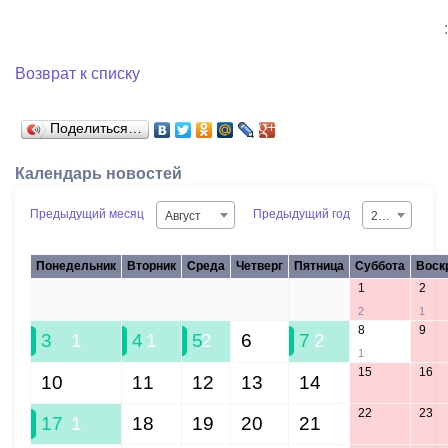
:
Возврат к списку
Поделиться…
Календарь новостей
Предыдущий месяц
Предыдущий год
Август
2026
Понедельник
Вторник
Среда
Четверг
Пятница
Суббота
Воск
1
2
27
28
29
30
31
2
1
8
9
3
1
4
1
5
2
6
7
2
1
15
16
10
11
12
13
14
22
23
17
1
18
19
20
21