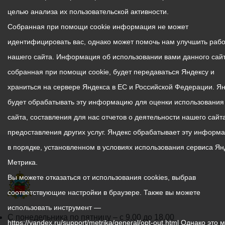
целью анализа их пользовательской активности.
Собранная при помощи cookie информация не может
идентифицировать вас, однако может помочь нам улучшить рабо
нашего сайта. Информация об использовании вами данного сайт
собранная при помощи cookie, будет передаваться Яндексу и
храниться на сервере Яндекса в ЕС и Российской Федерации. Я
будет обрабатывать эту информацию для оценки использования
сайта, составления для нас отчетов о деятельности нашего сайта
предоставления других услуг. Яндекс обрабатывает эту информ
в порядке, установленном в условиях использования сервиса Ян
Метрика.
Вы можете отказаться от использования cookies, выбрав
соответствующие настройки в браузере. Также вы можете
использовать инструмент —
График
С понедельника по пятницу – с 9.00 до 18.00
https://yandex.ru/support/metrika/general/opt-out.html Однако это 