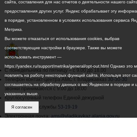
сайта, составления для нас отчетов о деятельности нашего сайта
предоставления других услуг. Яндекс обрабатывает эту информ
в порядке, установленном в условиях использования сервиса Ян
Метрика.
Вы можете отказаться от использования cookies, выбрав
соответствующие настройки в браузере. Также вы можете
использовать инструмент —
https://yandex.ru/support/metrika/general/opt-out.html Однако это 
График
С понедельника по пятницу – с 9.00 до 18.00
повлиять на работу некоторых функций сайта. Используя этот са
работы
Телефон контакт-центра АМС г. Владикавказ
30-30-30
соглашаетесь на обработку данных о вас Яндексом в порядке и 
администрации
звонки принимаются с 9:00 до 18:00
указанных выше.
местного
Круглосуточный телефон Единой дежурной
самоуправления
диспетчерской службы
53-19-19
Я согласен
города
Электронная почта:
ams@vladikavkaz.alania.gov.ru
Владикавказ:
Владикавказ
АМС