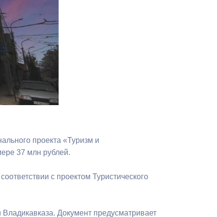
Противодействие коррупции
Градостроительная деятельность
Формирование комфортной
в
городской среды
о
Бюджет для граждан
Пространственные сведения
Гражданская оборона в
ального проекта «Туризм и
чрезвычайных ситуациях
ере 37 млн рублей.
Незаконное строительство
 соответствии с проектом Туристического
и
Информация финансового
органа
 Владикавказа. Документ предусматривает