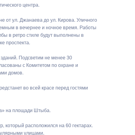
Бесплатная юридическая помощь
тического центра.
е от ул. Джанаева до ул. Кирова. Уличного
темным в вечернее и ночное время. Работы
лбы в ретро стиле будут выполнены в
ке проспекта.
 зданий. Подсветим не менее 30
гласованы с Комитетом по охране и
ами домов.
едстанет во всей красе перед гостями
за» на площади Штыба.
р, который расположился на 60 гектарах.
кулярными улицами.