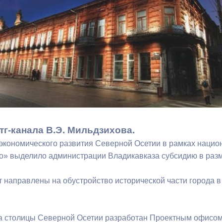
з
ия, постановления
Кадровая политика
ертиза НПА
Контактная информация
ельности органов
Списки граждан, состоящих на
амоуправления
учете в качестве нуждающихся 
улучшении жилищных условий п
г. Владикавказ
тг-канала В.Э. Мильдзихова.
анные
Общественное обсуждение
экономического развития Северной Осетии в рамках национ
документов стратегического
о» выделило администрации Владикавказа субсидию в разм
планирования
т направлены на обустройство исторической части города в
 о результатах
Порядок обжалования решений 
действий органов местного
а столицы Северной Осетии разработан Проектным офисом
самоуправления