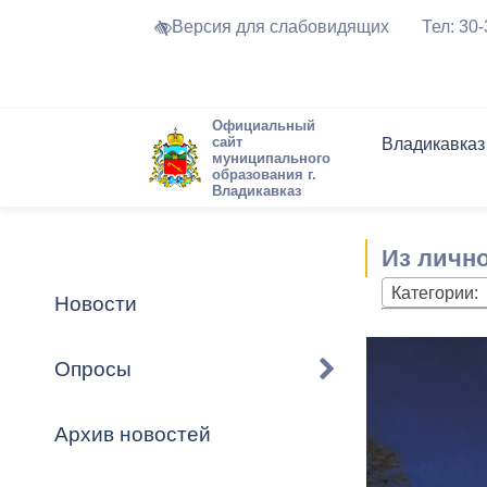
Версия для слабовидящих
Тел: 30
Официальный
сайт
Владикавказ
муниципального
образования г.
Владикавказ
Общие свед
Структура
Интернет-п
Председате
Структура
Новости
Реестры ма
Из лично
Устав город
Торги и Кон
расписание
Обратная с
Комиссии
Новостная 
Актуально
Категории:
Новости
Города-поб
Программа
Противодей
Достоприме
Опросы
Владикавка
Формы обра
График при
принимаемы
Архив новостей
Презентаци
рассмотрен
городского 