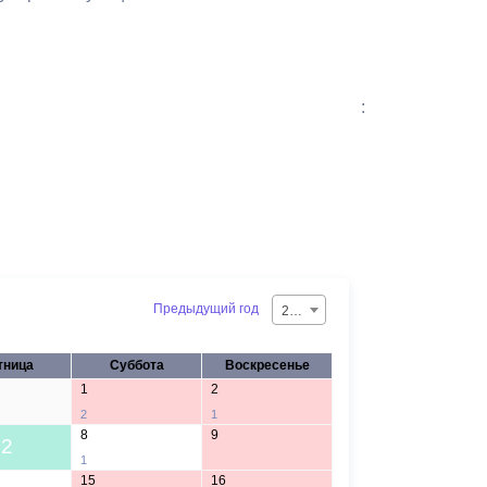
:
Предыдущий год
2026
тница
Суббота
Воскресенье
1
2
2
1
8
9
2
1
15
16