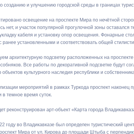
о созданию и улучшению городской среды в границах турис
ный контроль
Выборы 2026
нтировано освещение на проспекте Мира по нечётной сторон
сь нет, и участок популярной прогулочной зоны оставался 
укладку кабеля и установку опор освещения. Фонарные сто
с ранее установленными и соответствовать общей стилисти
уем архитектурную подсветку расположенных на проспекте
особняков. Все работы по декоративной подсветке будут со
 объектов культурного наследия республики и собственник
лизации мероприятий в рамках Туркода проспект наконец пр
и в темное время суток.
удет реконструирован арт-объект «Карта города Владикавка
22 году во Владикавказе был определен туристический цент
роспект Мира от ул. Кирова до площади Штыба с перпенди