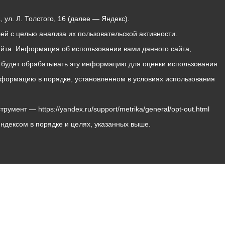
ул. Л. Толстого, 16 (далее — Яндекс).
й с целью анализа их пользовательской активности.
йта. Информация об использовании вами данного сайта,
с будет обрабатывать эту информацию для оценки использования
 информацию в порядке, установленном в условиях использования
мент — https://yandex.ru/support/metrika/general/opt-out.html
Яндексом в порядке и целях, указанных выше.
Владикавказ, пл. Штыба, №2
Тел:
+7 (8672) 55-00-34