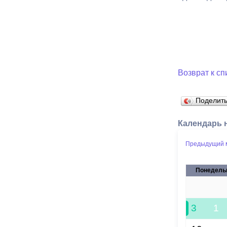
Возврат к сп
Поделит
Календарь 
Предыдущий 
Понедель
27
3
1