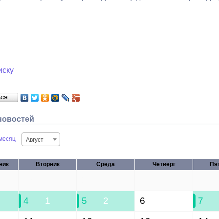
иску
ься…
новостей
месяц
Август
ник
Вторник
Среда
Четверг
Пя
28
29
30
31
4
1
5
2
6
7