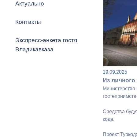
Владикавка
Актуально
Распоряжен
Контакты
ОРВ и эксп
Оценка деят
Экспресс-анкета гостя
местного с
Владикавказа
19.09.2025
Из личного 
Открытые д
Министерство 
гостеприимств
Средства буду
кода.
Информация
проверок
Проект Туркод