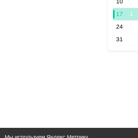
10
17
1
24
31
Мы используем Яндекс Метрику