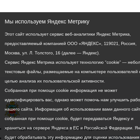
Мы используем Яндекс Метрику
Этот сайт использует сервис веб-аналитики Яндекс Метрика,
предоставляемый компанией ООО «ЯНДЕКС», 119021, Россия,
Москва, ул. Л. Толстого, 16 (далее — Яндекс).
Сервис Яндекс Метрика использует технологию “cookie” — небо
текстовые файлы, размещаемые на компьютере пользователей 
целью анализа их пользовательской активности.
Собранная при помощи cookie информация не может
идентифицировать вас, однако может помочь нам улучшить рабо
нашего сайта. Информация об использовании вами данного сайт
собранная при помощи cookie, будет передаваться Яндексу и
храниться на сервере Яндекса в ЕС и Российской Федерации. Я
График
С понедельника по пятницу – с 9.00 до 18.00
будет обрабатывать эту информацию для оценки использования
работы
Телефон контакт-центра АМС г. Владикавказ
30-30-30