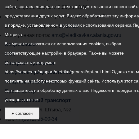
сайта, составления для нас отчетов о деятельности нашего сайта
администрации
звонки принимаются с 9:00 до 18:00
предоставления других услуг. Яндекс обрабатывает эту информ
местного
Круглосуточный телефон Единой дежурной
в порядке, установленном в условиях использования сервиса Ян
самоуправления
диспетчерской службы
53-19-19
Метрика.
города
Электронная почта:
ams@vladikavkaz.alania.gov.ru
Вы можете отказаться от использования cookies, выбрав
Владикавказ:
Владикавказ
соответствующие настройки в браузере. Также вы можете
АМС
использовать инструмент —
Интернет приемная
https://yandex.ru/support/metrika/general/opt-out.html Однако это 
Собрание представителей
повлиять на работу некоторых функций сайта. Используя этот са
Общественный Совет
соглашаетесь на обработку данных о вас Яндексом в порядке и 
Пресс-центр
указанных выше.
Общественный транспорт
Владикавказ, пл. Штыба, №2
Я согласен
Тел:
+7 (8672) 55-00-34
Главный редактор: Биазарти Д. К.
Свидетельство о регистрации СМИ ЭЛ № ФС 77 –