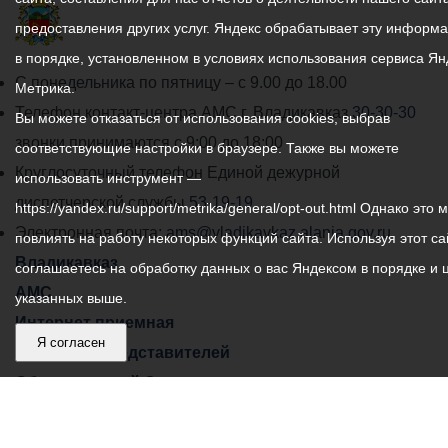
предоставления других услуг. Яндекс обрабатывает эту информ
в порядке, установленном в условиях использования сервиса Ян
График
С понедельника по пятницу – с 9.00 до 18.00
Метрика.
работы
Телефон контакт-центра АМС г. Владикавказ
30-30-30
Вы можете отказаться от использования cookies, выбрав
администрации
звонки принимаются с 9:00 до 18:00
соответствующие настройки в браузере. Также вы можете
местного
Круглосуточный телефон Единой дежурной
использовать инструмент —
самоуправления
диспетчерской службы
53-19-19
https://yandex.ru/support/metrika/general/opt-out.html Однако это 
города
Электронная почта:
ams@vladikavkaz.alania.gov.ru
повлиять на работу некоторых функций сайта. Используя этот са
Владикавказ:
Владикавказ
соглашаетесь на обработку данных о вас Яндексом в порядке и 
АМС
указанных выше.
Интернет приемная
Я согласен
Собрание представителей
Общественный Совет
Пресс-центр
Общественный транспорт