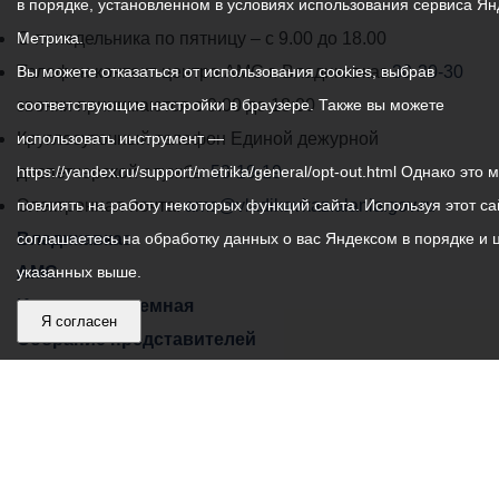
в порядке, установленном в условиях использования сервиса Ян
График
С понедельника по пятницу – с 9.00 до 18.00
Метрика.
работы
Телефон контакт-центра АМС г. Владикавказ
Вы можете отказаться от использования cookies, выбрав
30-30-30
администрации
звонки принимаются с 9:00 до 18:00
соответствующие настройки в браузере. Также вы можете
местного
Круглосуточный телефон Единой дежурной
использовать инструмент —
самоуправления
диспетчерской службы
https://yandex.ru/support/metrika/general/opt-out.html Однако это 
53-19-19
города
Электронная почта:
повлиять на работу некоторых функций сайта. Используя этот са
ams@vladikavkaz.alania.gov.ru
Владикавказ:
Владикавказ
соглашаетесь на обработку данных о вас Яндексом в порядке и 
АМС
указанных выше.
Интернет приемная
Я согласен
Собрание представителей
Общественный Совет
Пресс-центр
Общественный транспорт
Владикавказ, пл. Штыба, №2