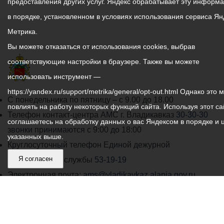
предоставления других услуг. Яндекс обрабатывает эту информ
в порядке, установленном в условиях использования сервиса Ян
Метрика.
Вы можете отказаться от использования cookies, выбрав
соответствующие настройки в браузере. Также вы можете
использовать инструмент —
https://yandex.ru/support/metrika/general/opt-out.html Однако это 
График
С понедельника по пятницу – с 9.00 до 18.00
повлиять на работу некоторых функций сайта. Используя этот са
работы
Телефон контакт-центра АМС г. Владикавказ
30-30-30
соглашаетесь на обработку данных о вас Яндексом в порядке и 
администрации
звонки принимаются с 9:00 до 18:00
указанных выше.
местного
Круглосуточный телефон Единой дежурной
самоуправления
Я согласен
диспетчерской службы
53-19-19
города
Электронная почта:
ams@vladikavkaz.alania.gov.ru
Владикавказ:
Владикавказ
АМС
Интернет приемная