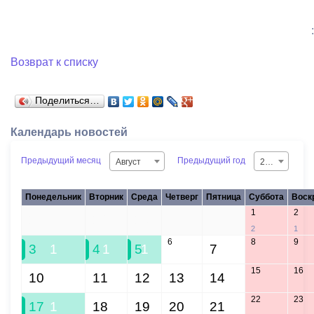
:
Возврат к списку
Поделиться…
Календарь новостей
Предыдущий месяц
Предыдущий год
Август
2026
Понедельник
Вторник
Среда
Четверг
Пятница
Суббота
Воск
1
2
27
28
29
30
31
2
1
6
8
9
3
1
4
1
5
1
7
15
16
10
11
12
13
14
22
23
17
1
18
19
20
21