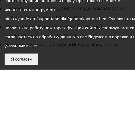
соответствующие настройки в браузере. Также вы можете
работы
Телефон контакт-центра АМС г. Владикавказ
30-30-30
использовать инструмент —
администрации
звонки принимаются с 9:00 до 18:00
https://yandex.ru/support/metrika/general/opt-out.html Однако это 
местного
Круглосуточный телефон Единой дежурной
повлиять на работу некоторых функций сайта. Используя этот са
самоуправления
диспетчерской службы
53-19-19
соглашаетесь на обработку данных о вас Яндексом в порядке и 
города
Электронная почта:
ams@vladikavkaz.alania.gov.ru
указанных выше.
Владикавказ:
Владикавказ
Я согласен
АМС
Интернет приемная
Собрание представителей
Общественный Совет
Пресс-центр
Общественный транспорт
Владикавказ, пл. Штыба, №2
Тел:
+7 (8672) 55-00-34