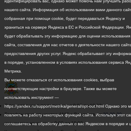
идентифицировать вас, однако может помочь нам улучшить рабо
нашего сайта. Информация об использовании вами данного сайт
собранная при помощи cookie, будет передаваться Яндексу и
храниться на сервере Яндекса в ЕС и Российской Федерации. Я
будет обрабатывать эту информацию для оценки использования
сайта, составления для нас отчетов о деятельности нашего сайта
предоставления других услуг. Яндекс обрабатывает эту информ
в порядке, установленном в условиях использования сервиса Ян
Метрика.
Вы можете отказаться от использования cookies, выбрав
соответствующие настройки в браузере. Также вы можете
использовать инструмент —
График
С понедельника по пятницу – с 9.00 до 18.00
https://yandex.ru/support/metrika/general/opt-out.html Однако это 
работы
Телефон контакт-центра АМС г. Владикавказ
30-30-30
повлиять на работу некоторых функций сайта. Используя этот са
администрации
звонки принимаются с 9:00 до 18:00
соглашаетесь на обработку данных о вас Яндексом в порядке и 