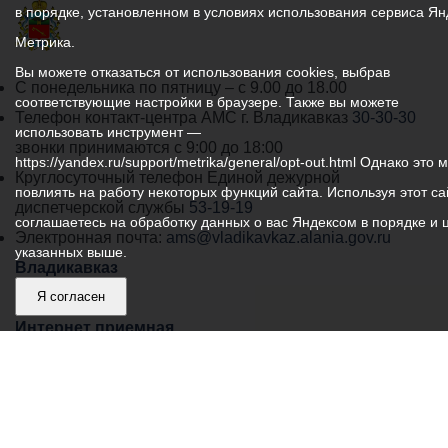
в порядке, установленном в условиях использования сервиса Ян
Метрика.
Вы можете отказаться от использования cookies, выбрав
График
С понедельника по пятницу – с 9.00 до 18.00
соответствующие настройки в браузере. Также вы можете
работы
Телефон контакт-центра АМС г. Владикавказ
30-30-30
использовать инструмент —
администрации
звонки принимаются с 9:00 до 18:00
https://yandex.ru/support/metrika/general/opt-out.html Однако это 
местного
Круглосуточный телефон Единой дежурной
повлиять на работу некоторых функций сайта. Используя этот са
самоуправления
диспетчерской службы
53-19-19
соглашаетесь на обработку данных о вас Яндексом в порядке и 
города
Электронная почта:
ams@vladikavkaz.alania.gov.ru
указанных выше.
Владикавказ:
Владикавказ
АМС
Я согласен
Интернет приемная
Собрание представителей
Общественный Совет
Пресс-центр
Общественный транспорт