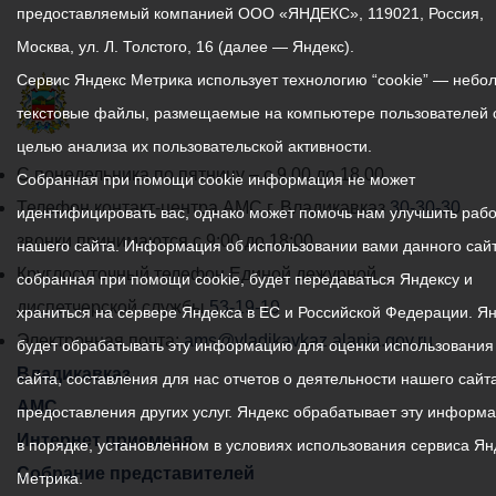
предоставляемый компанией ООО «ЯНДЕКС», 119021, Россия,
Москва, ул. Л. Толстого, 16 (далее — Яндекс).
Сервис Яндекс Метрика использует технологию “cookie” — небо
текстовые файлы, размещаемые на компьютере пользователей 
целью анализа их пользовательской активности.
График
С понедельника по пятницу – с 9.00 до 18.00
Собранная при помощи cookie информация не может
работы
Телефон контакт-центра АМС г. Владикавказ
30-30-30
идентифицировать вас, однако может помочь нам улучшить рабо
администрации
звонки принимаются с 9:00 до 18:00
нашего сайта. Информация об использовании вами данного сайт
местного
Круглосуточный телефон Единой дежурной
собранная при помощи cookie, будет передаваться Яндексу и
самоуправления
диспетчерской службы
53-19-19
храниться на сервере Яндекса в ЕС и Российской Федерации. Я
города
Электронная почта:
ams@vladikavkaz.alania.gov.ru
будет обрабатывать эту информацию для оценки использования
Владикавказ:
Владикавказ
сайта, составления для нас отчетов о деятельности нашего сайта
АМС
предоставления других услуг. Яндекс обрабатывает эту информ
Интернет приемная
в порядке, установленном в условиях использования сервиса Ян
Собрание представителей
Метрика.