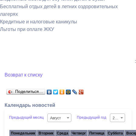
Бесплатный отдых детей в летних оздоровительных
лагерях
Кредитные и налоговые каникулы
Льготы при оплате ЖКУ
:
Возврат к списку
Поделиться…
Календарь новостей
Предыдущий месяц
Предыдущий год
Август
2026
Понедельник
Вторник
Среда
Четверг
Пятница
Суббота
Воск