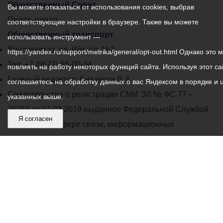
Общественный Совет
Вы можете отказаться от использования cookies, выбрав
Пресс-центр
соответствующие настройки в браузере. Также вы можете
Общественный транспорт
использовать инструмент —
Владикавказ, пл. Штыба, №2
https://yandex.ru/support/metrika/general/opt-out.html Однако это 
Тел:
+7 (8672) 55-00-34
повлиять на работу некоторых функций сайта. Используя этот са
Главный редактор: Биазарти Д. К.
соглашаетесь на обработку данных о вас Яндексом в порядке и 
Свидетельство о регистрации СМИ ЭЛ № ФС 77 –
указанных выше.
75258 от 07.03.2019 выданное Федеральной Службой
Я согласен
по надзору в сфере связи, информационных
технологий и массовых коммуникаций
Учредитель: Администрация местного самоуправления
г. Владикавказ
Адрес редакции: Владикавказ, пл. Штыба, №2
Соглашение о пользовании информационными
системами и ресурсами города Владикавказ