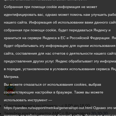
Собранная при помощи cookie информация не может
идентифицировать вас, однако может помочь нам улучшить рабо
нашего сайта. Информация об использовании вами данного сайт
собранная при помощи cookie, будет передаваться Яндексу и
храниться на сервере Яндекса в ЕС и Российской Федерации. Я
будет обрабатывать эту информацию для оценки использования
сайта, составления для нас отчетов о деятельности нашего сайта
предоставления других услуг. Яндекс обрабатывает эту информ
в порядке, установленном в условиях использования сервиса Ян
Метрика.
Вы можете отказаться от использования cookies, выбрав
соответствующие настройки в браузере. Также вы можете
использовать инструмент —
График
С понедельника по пятницу – с 9.00 до 18.00
https://yandex.ru/support/metrika/general/opt-out.html Однако это 
работы
Телефон контакт-центра АМС г. Владикавказ
30-30-30
повлиять на работу некоторых функций сайта. Используя этот са