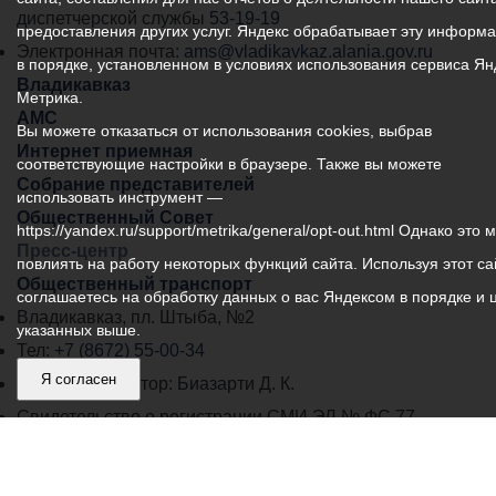
самоуправления
диспетчерской службы
53-19-19
предоставления других услуг. Яндекс обрабатывает эту информ
города
Электронная почта:
ams@vladikavkaz.alania.gov.ru
в порядке, установленном в условиях использования сервиса Ян
Владикавказ:
Владикавказ
Метрика.
АМС
Вы можете отказаться от использования cookies, выбрав
Интернет приемная
соответствующие настройки в браузере. Также вы можете
Собрание представителей
использовать инструмент —
Общественный Совет
https://yandex.ru/support/metrika/general/opt-out.html Однако это 
Пресс-центр
повлиять на работу некоторых функций сайта. Используя этот са
Общественный транспорт
соглашаетесь на обработку данных о вас Яндексом в порядке и 
Владикавказ, пл. Штыба, №2
указанных выше.
Тел:
+7 (8672) 55-00-34
Я согласен
Главный редактор: Биазарти Д. К.
Свидетельство о регистрации СМИ ЭЛ № ФС 77 –
75258 от 07.03.2019 выданное Федеральной Службой
по надзору в сфере связи, информационных