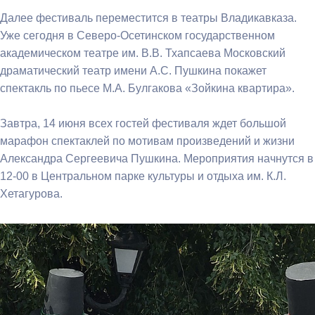
Далее фестиваль переместится в театры Владикавказа.
Уже сегодня в Северо-Осетинском государственном
академическом театре им. В.В. Тхапсаева Московский
драматический театр имени А.С. Пушкина покажет
спектакль по пьесе М.А. Булгакова «Зойкина квартира».
Завтра, 14 июня всех гостей фестиваля ждет большой
марафон спектаклей по мотивам произведений и жизни
Александра Сергеевича Пушкина. Мероприятия начнутся в
12-00 в Центральном парке культуры и отдыха им. К.Л.
Хетагурова.