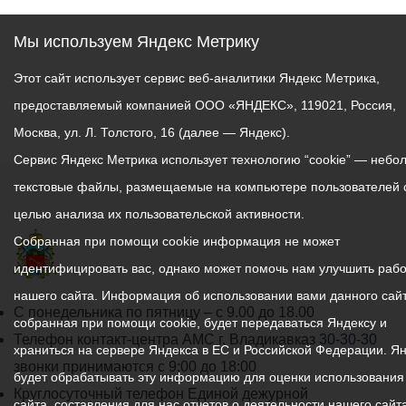
Мы используем Яндекс Метрику
Этот сайт использует сервис веб-аналитики Яндекс Метрика,
предоставляемый компанией ООО «ЯНДЕКС», 119021, Россия,
Москва, ул. Л. Толстого, 16 (далее — Яндекс).
Сервис Яндекс Метрика использует технологию “cookie” — небо
текстовые файлы, размещаемые на компьютере пользователей 
целью анализа их пользовательской активности.
Собранная при помощи cookie информация не может
идентифицировать вас, однако может помочь нам улучшить рабо
нашего сайта. Информация об использовании вами данного сайт
График
С понедельника по пятницу – с 9.00 до 18.00
собранная при помощи cookie, будет передаваться Яндексу и
работы
Телефон контакт-центра АМС г. Владикавказ
30-30-30
храниться на сервере Яндекса в ЕС и Российской Федерации. Я
администрации
звонки принимаются с 9:00 до 18:00
будет обрабатывать эту информацию для оценки использования
местного
Круглосуточный телефон Единой дежурной
сайта, составления для нас отчетов о деятельности нашего сайта