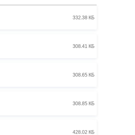
Противодействие коррупции
332.38 КБ
Градостроительная деятельность
Формирование комфортной
в
городской среды
308.41 КБ
о
Бюджет для граждан
Пространственные сведения
308.65 КБ
Гражданская оборона в
чрезвычайных ситуациях
308.85 КБ
Незаконное строительство
и
Информация финансового
органа
428.02 КБ