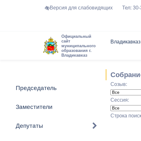
Версия для слабовидящих
Тел: 30
Официальный
сайт
Владикавказ
муниципального
образования г.
Владикавказ
Общие свед
Структура
Интернет-п
Председате
Структура
Новости
Реестры ма
Собрани
Устав город
Торги и Кон
расписание
Созыв:
Обратная с
Комиссии
Новостная 
Актуально
Председатель
Города-поб
Программа
Противодей
Сессия:
Достоприме
Заместители
Владикавка
Формы обра
График при
Строка поис
принимаемы
Депутаты
Презентаци
рассмотрен
городского 