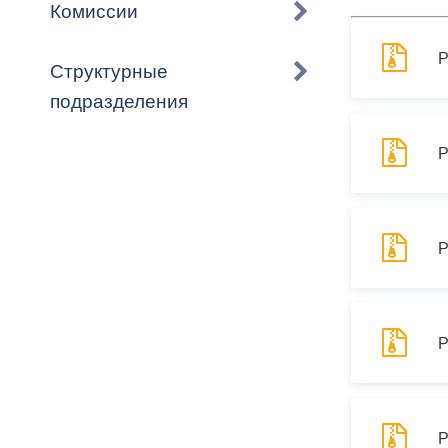
Владикавка
Комиссии
Распоряжен
Р
Структурные
ОРВ и эксп
подразделения
Оценка деят
местного с
Р
Р
Открытые д
Р
Информация
проверок
Р