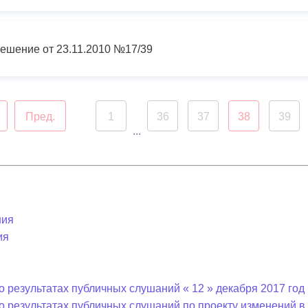
ешение от 23.11.2010 №17/39
Пред.
1
36
37
38
39
...
ния
ия
 результатах публичных слушаний « 12 » декабря 2017 год 
о результатах публичных слушаний по проекту изменений 