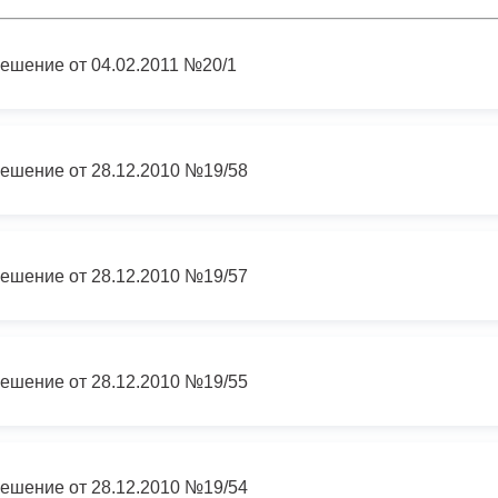
з
ия, постановления
Кадровая политика
ешение от 04.02.2011 №20/1
ертиза НПА
Контактная информация
ельности органов
Списки граждан, состоящих на
амоуправления
учете в качестве нуждающихся 
ешение от 28.12.2010 №19/58
улучшении жилищных условий п
г. Владикавказ
ешение от 28.12.2010 №19/57
анные
Общественное обсуждение
документов стратегического
планирования
ешение от 28.12.2010 №19/55
 о результатах
Порядок обжалования решений 
действий органов местного
ешение от 28.12.2010 №19/54
самоуправления