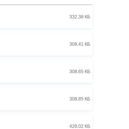
Противодействие коррупции
332.38 КБ
Градостроительная деятельность
Формирование комфортной
в
городской среды
308.41 КБ
о
Бюджет для граждан
Пространственные сведения
308.65 КБ
Гражданская оборона в
чрезвычайных ситуациях
308.85 КБ
Незаконное строительство
и
Информация финансового
органа
428.02 КБ