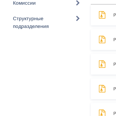
Владикавка
Комиссии
Распоряжен
Р
Структурные
ОРВ и эксп
подразделения
Оценка деят
местного с
Р
Р
Открытые д
Р
Информация
проверок
Р