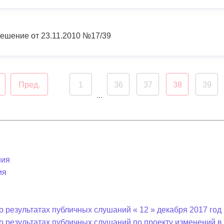
ешение от 23.11.2010 №17/39
Пред.
1
36
37
38
39
...
ния
ия
 результатах публичных слушаний « 12 » декабря 2017 год 
о результатах публичных слушаний по проекту изменений 