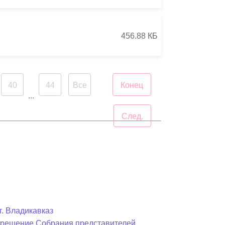
456.88 КБ
40
44
Все
Конец
...
След.
г. Владикавказ
в решение Собрания представителей