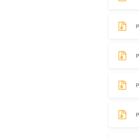
Муниципаль
Р
Р
Р
Р