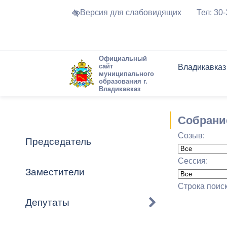
Версия для слабовидящих
Тел: 30
Официальный
сайт
Владикавказ
муниципального
образования г.
Владикавказ
Общие свед
Структура
Интернет-п
Председате
Структура
Новости
Реестры ма
Собрани
Устав город
Торги и Кон
расписание
Созыв:
Обратная с
Комиссии
Новостная 
Актуально
Председатель
Города-поб
Программа
Противодей
Сессия:
Достоприме
Заместители
Владикавка
Формы обра
График при
Строка поис
принимаемы
Депутаты
Презентаци
рассмотрен
городского 