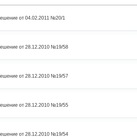
з
ия, постановления
Кадровая политика
ешение от 04.02.2011 №20/1
ертиза НПА
Контактная информация
ельности органов
Списки граждан, состоящих на
амоуправления
учете в качестве нуждающихся 
ешение от 28.12.2010 №19/58
улучшении жилищных условий п
г. Владикавказ
ешение от 28.12.2010 №19/57
анные
Общественное обсуждение
документов стратегического
планирования
ешение от 28.12.2010 №19/55
 о результатах
Порядок обжалования решений 
действий органов местного
ешение от 28.12.2010 №19/54
самоуправления