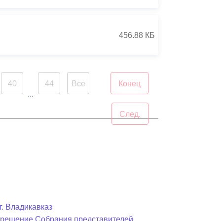
456.88 КБ
40
44
Все
Конец
...
След.
г. Владикавказ
в решение Собрания представителей