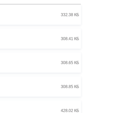
Противодействие коррупции
332.38 КБ
Градостроительная деятельность
Формирование комфортной
в
городской среды
308.41 КБ
о
Бюджет для граждан
Пространственные сведения
308.65 КБ
Гражданская оборона в
чрезвычайных ситуациях
308.85 КБ
Незаконное строительство
и
Информация финансового
органа
428.02 КБ