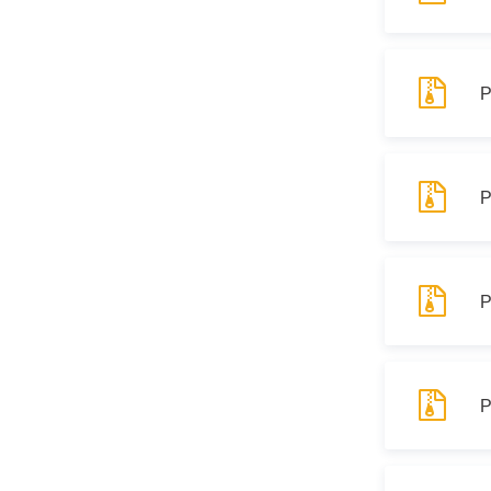
Муниципаль
Р
Р
Р
Р