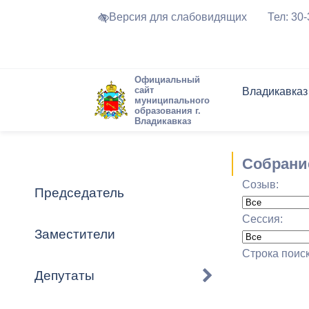
Версия для слабовидящих
Тел: 30
Официальный
сайт
Владикавказ
муниципального
образования г.
Владикавказ
Общие свед
Структура
Интернет-п
Председате
Структура
Новости
Реестры ма
Собрани
Устав город
Торги и Кон
расписание
Созыв:
Обратная с
Комиссии
Новостная 
Актуально
Председатель
Города-поб
Программа
Противодей
Сессия:
Достоприме
Заместители
Владикавка
Формы обра
График при
Строка поис
принимаемы
Депутаты
Презентаци
рассмотрен
городского 