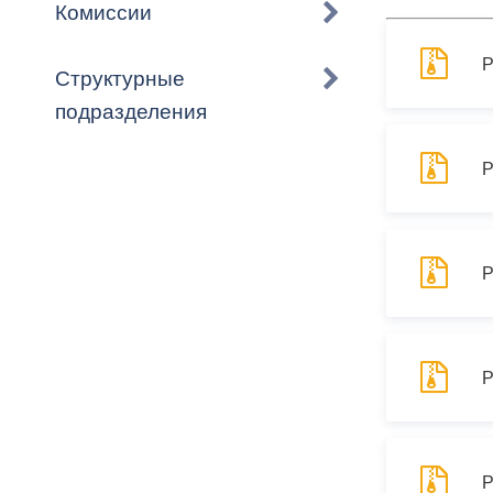
Владикавка
Комиссии
Распоряжен
Р
Структурные
ОРВ и эксп
подразделения
Оценка деят
местного с
Р
Р
Открытые д
Р
Информация
проверок
Р