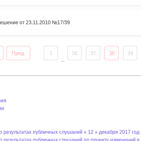
ешение от 23.11.2010 №17/39
Пред.
1
36
37
38
39
...
ния
ия
 результатах публичных слушаний « 12 » декабря 2017 год 
о результатах публичных слушаний по проекту изменений 