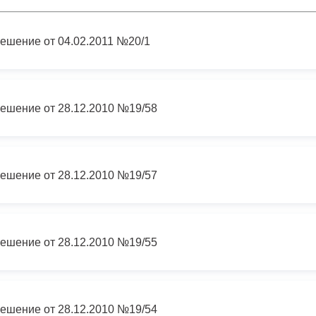
з
ия, постановления
Кадровая политика
ешение от 04.02.2011 №20/1
ертиза НПА
Контактная информация
ельности органов
Списки граждан, состоящих на
амоуправления
учете в качестве нуждающихся 
ешение от 28.12.2010 №19/58
улучшении жилищных условий п
г. Владикавказ
ешение от 28.12.2010 №19/57
анные
Общественное обсуждение
документов стратегического
планирования
ешение от 28.12.2010 №19/55
 о результатах
Порядок обжалования решений 
действий органов местного
ешение от 28.12.2010 №19/54
самоуправления