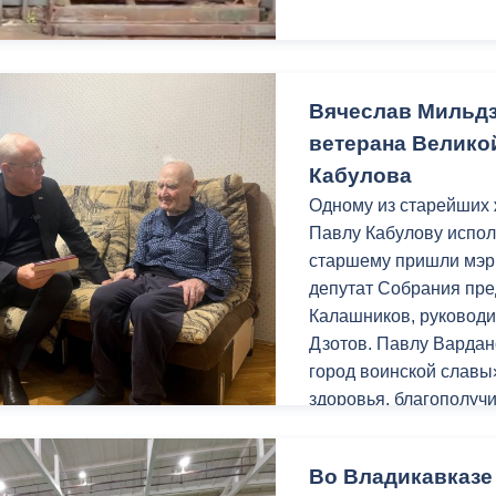
основу большого успех
отметила заместитель
Работа форума продол
Вячеслав Мильдз
107,где с участникам
ветерана Велико
РСО-Алания Таймураз 
деятельностью детског
Кабулова
дошкольного учрежден
Одному из старейших 
границы цифровой об
Павлу Кабулову испол
старшему пришли мэр
«Воспитание начинае
депутат Собрания пре
здесь закладываются 
Калашников, руковод
ценности. Поэтому на
Дзотов. Павлу Вардан
азарт к познанию и пр
город воинской славы
Таймураз Тускаев.
здоровья, благополучи
Павел Кабулов родилс
Во Владикавказе
В детском саду прошл
году был призван в ря