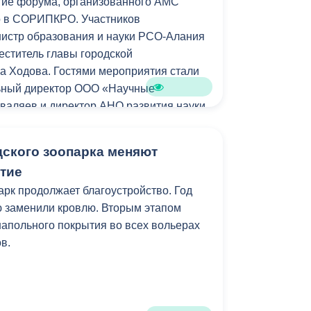
тие форума, организованного АМС
о в СОРИПКРО. Участников
нистр образования и науки РСО-Алания
еститель главы городской
а Ходова. Гостями мероприятия стали
льный директор ООО «Научные
валяев и директор АНО развития науки
СТиМ» Марина Куцый.
дского зоопарка меняют
ам форума, Мадина Ходова отметила,
тие
публика с 2019 года активно вовлечены
арк продолжает благоустройство. Год
аммы и проекты.
ю заменили кровлю. Вторым этапом
напольного покрытия во всех вольерах
вится неотъемлемой частью нашей
в.
о внедряем современные технологии во
 процессы.Дошкольное образование без
ет в будущее. Безусловно, говоря о
гиях в образовании, мы закладываем