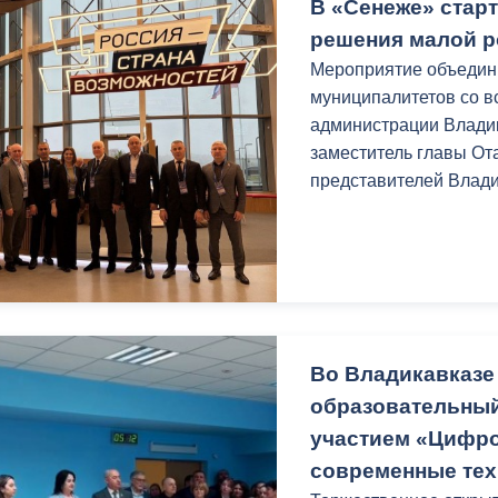
В первой IT-олимпиад
В «Сенеже» стар
детей из школ и детск
решения малой 
Мероприятие объедин
Мероприятие состояло
муниципалитетов со вс
образовательного фо
администрации Влади
современные техноло
заместитель главы От
представителей Влади
Во Владикавказе
образовательны
участием «Цифро
современные тех