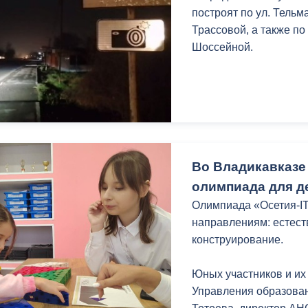
з
построят по ул. Тельм
ия, постановления
Кадровая политика
Трассовой, а также по 
Шоссейной.
ертиза НПА
Контактная информация
ельности органов
Списки граждан, состоящих на
амоуправления
учете в качестве нуждающихся 
улучшении жилищных условий п
г. Владикавказ
Во Владикавказе 
олимпиада для де
анные
Общественное обсуждение
Олимпиада «Осетия-I
документов стратегического
направлениям: естест
планирования
конструирование.
 о результатах
Порядок обжалования решений 
Юных участников и их
действий органов местного
Управления образова
самоуправления