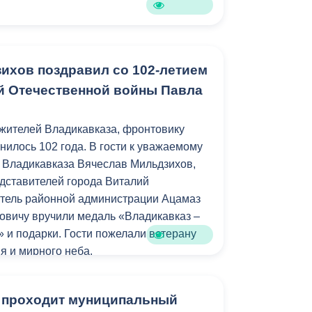
а в деле воспитания наших детей», -
 главы.
жилась на площадке детского сада №
ихов поздравил со 102-летием
и встретился председатель Парламента
й Отечественной войны Павла
Тускаев. Он ознакомился с
о сада и отметил, что руководство
ия идет в ногу со временем, расширяя
жителей Владикавказа, фронтовику
разовательной среды.
нилось 102 года. В гости к уважаемому
 Владикавказа Вячеслав Мильдзихов,
тся в дошкольном образовании. Именно
дставителей города Виталий
основные человеческие принципы и
итель районной администрации Ацамаз
ша задача, чтобы у детишек появился
овичу вручили медаль «Владикавказ –
огрессу», - отметил
» и подарки. Гости пожелали ветерану
я и мирного неба.
я в 1923 году в Южной Осетии. В 1942
 проходит муниципальный
и различные мастер-классы по
ды Красной армии, где служил