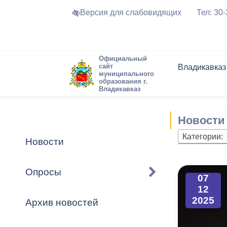
Версия для слабовидящих
Тел: 30
Официальный
сайт
Владикавказ
муниципального
образования г.
Владикавказ
Общие свед
Структура
Интернет-п
Председате
Структура
Новости
Реестры ма
Новости
Устав город
Торги и Кон
расписание
Обратная с
Комиссии
Новостная 
Актуально
Категории:
Новости
Города-поб
Программа
Противодей
Достоприме
Опросы
07
Владикавка
Формы обра
График при
12
принимаемы
2025
Архив новостей
Презентаци
рассмотрен
городского 