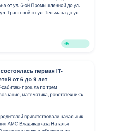
ана от ул. 6-ой Промышленной до ул.
Противодействие коррупции
ул. Трассовой от ул. Тельмана до ул.
Градостроительная деятельность
Формирование комфортной
в
городской среды
о
Бюджет для граждан
Пространственные сведения
состоялась первая IT-
тей от 6 до 9 лет
Гражданская оборона в
T-сабитӕ» прошла по трем
чрезвычайных ситуациях
вознание, математика, робототехника/
Незаконное строительство
и
Информация финансового
 родителей приветствовали начальник
органа
ния АМС Владикавказа Наталья