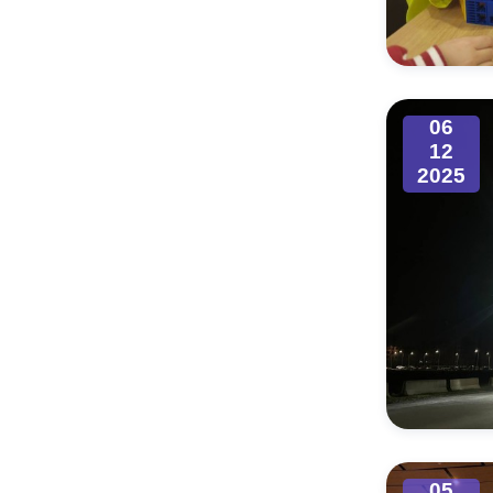
Муниципаль
06
12
2025
05