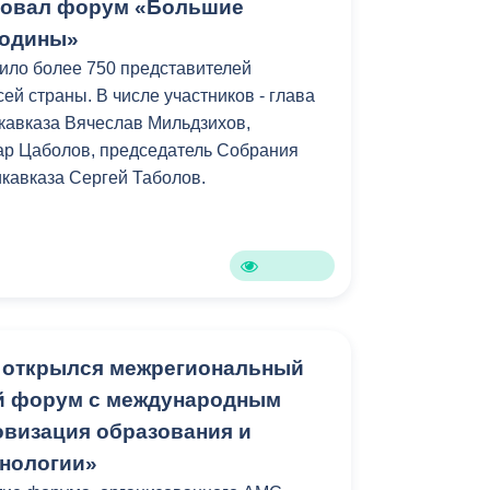
е для самых юных приняли участие 240
товал форум «Большие
их садов Владикавказа.
родины»
ило более 750 представителей
сь в рамках работы межрегионального
ей страны. В числе участников - глава
рума «Цифровизация образования и
кавказа Вячеслав Мильдзихов,
гии».
ар Цаболов, председатель Собрания
кавказа Сергей Таболов.
 открылся межрегиональный
й форум с международным
визация образования и
нологии»