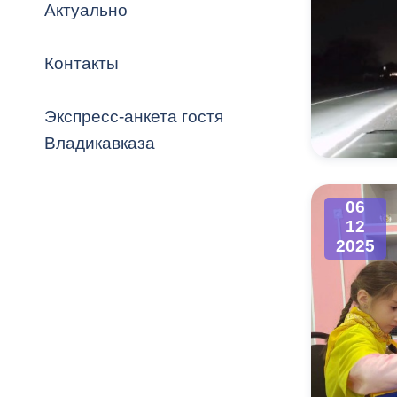
Владикавка
Актуально
Распоряжен
Контакты
ОРВ и эксп
Оценка деят
Экспресс-анкета гостя
местного с
Владикавказа
06
12
Открытые д
2025
Информация
проверок