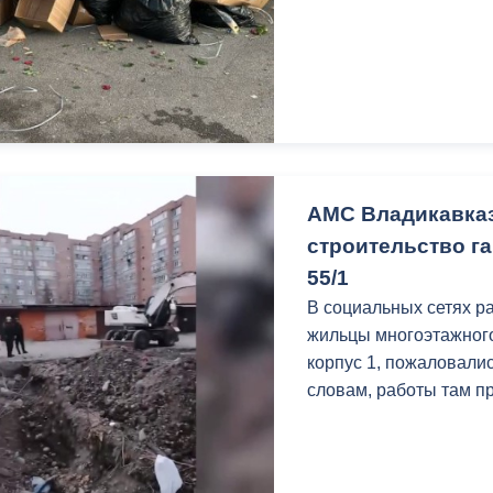
с дошкольниками.
Работа форума будет 
Осетинском педагогич
АМС Владикавказ
строительство га
55/1
В социальных сетях р
жильцы многоэтажного
корпус 1, пожаловалис
словам, работы там п