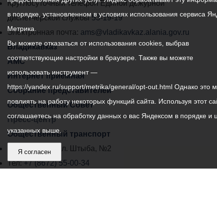
местного
Круглосуточный телефон Единой дежурной
в порядке, установленном в условиях использования сервиса Ян
самоуправления
диспетчерской службы
53-19-19
Метрика.
города
Электронная почта:
ams@vladikavkaz.alania.gov.ru
Вы можете отказаться от использования cookies, выбрав
Владикавказ:
Владикавказ
соответствующие настройки в браузере. Также вы можете
АМС
использовать инструмент —
Интернет приемная
https://yandex.ru/support/metrika/general/opt-out.html Однако это 
Собрание представителей
повлиять на работу некоторых функций сайта. Используя этот са
Общественный Совет
соглашаетесь на обработку данных о вас Яндексом в порядке и 
Пресс-центр
указанных выше.
Общественный транспорт
Владикавказ, пл. Штыба, №2
Я согласен
Тел:
+7 (8672) 55-00-34
Главный редактор: Биазарти Д. К.
Свидетельство о регистрации СМИ ЭЛ № ФС 77 –
75258 от 07.03.2019 выданное Федеральной Службой