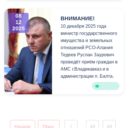
праздник для ребят с
ограниченными
возможностями здоровья
08
ВНИМАНИЕ!
12
на площадке ледовой
10 декабря 2025 года
2025
арены «Тагбан».
министр государственного
имущества и земельных
Дети впервые в жизни
отношений РСО-Алания
оказались на катке, смогли
Тедеев Руслан Заурович
покататься, почувствовать
проведёт приём граждан в
магию льда и радость
АМС г.Владикавказ и в
движения.
администрации п. Балта.
Технически это стало
возможно благодаря
специальным
приспособлениям,
которые прикрепляются к
колесам кресел,
Начало
Пред.
1
48
49