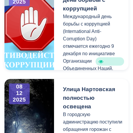
2025
направленный на
школы.
коррупцией
повышение уровня
цифровой безопаснос ти
Международный день
граждан и защиту их
борьбы с коррупцией
персональных данных при
(International Anti-
использовании Единого
Corruption Day)
портала государственных
отмечается ежегодно 9
и муниципальных услуг и
декабря по инициативе
других информационных
Организации
систем, поддерживающих
Объединенных Наций.
идентификацию,
аутентификацию и
В этот день, 9 декабря
08
Улица Нартовская
авторизацию через
2003 года, в мексиканском
12
полностью
Единую систему
городе Мерида на
2025
идентификации и
политической
освещена
аутентификации.
конференции высокого
В городскую
уровня была открыта для
администрацию поступили
подписания Конвенция
обращения горожан с