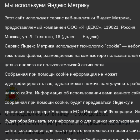
Мы используем Яндекс Метрику
Этот сайт использует сервис веб-аналитики Яндекс Метрика,
предоставляемый компанией ООО «ЯНДЕКС», 119021, Россия,
Москва, ул. Л. Толстого, 16 (далее — Яндекс).
Сервис Яндекс Метрика использует технологию “cookie” — небо
текстовые файлы, размещаемые на компьютере пользователей 
целью анализа их пользовательской активности.
Собранная при помощи cookie информация не может
идентифицировать вас, однако может помочь нам улучшить рабо
нашего сайта. Информация об использовании вами данного сайт
собранная при помощи cookie, будет передаваться Яндексу и
храниться на сервере Яндекса в ЕС и Российской Федерации. Я
График
С понедельника по пятницу – с 9.00 до 18.00
будет обрабатывать эту информацию для оценки использования
работы
Телефон контакт-центра АМС г. Владикавказ
30-30-30
сайта, составления для нас отчетов о деятельности нашего сайта
администрации
звонки принимаются с 9:00 до 18:00
предоставления других услуг. Яндекс обрабатывает эту информ