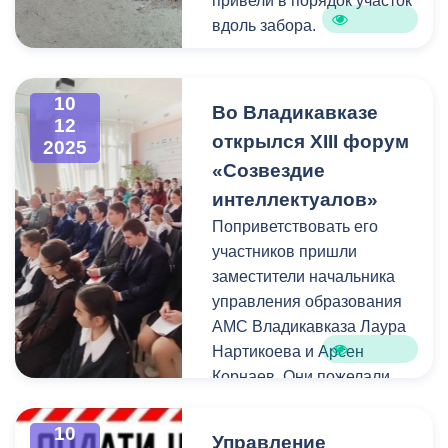
привели в порядок участок
вдоль забора.
Отметим, что санитарная
очистка планомерно
10
Во Владикавказе
12
проводится на восьми
открылся XIII форум
2025
городских кладбищах.
«Созвездие
интеллектуалов»
Поприветствовать его
участников пришли
заместители начальника
управления образования
АМС Владикавказа Лаура
Нартикоева и Арсен
Корнаев. Они пожелали
юным интеллектуалам,
увлеченных наукой, побед
10
Управление