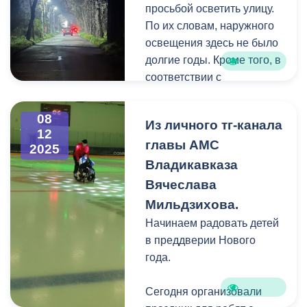
ООН против коррупции
просьбой осветить улицу.
(принята Генеральной
По их словам, наружного
ассамблеей ООН 31
освещения здесь не было
октября 2003 года).
долгие годы. Кроме того, в
соответствии с
предписанием
Госавтоинспекции по
08
Из личного тг-канала
РСО-Алания темная
12
главы АМС
улица не соответствовала
2025
требованиям
Владикавказа
безопасности.
Вячеслава
Мильдзихова.
Начинаем радовать детей
в преддверии Нового
года.
Сегодня организовали