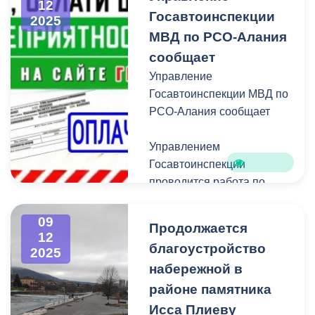
и реализации
12
Госавтоинспекции
2025
амбициозных идей.
МВД по РСО‑Алания
На площадке Центра
сообщает
развития творчества
Управление
одаренных детей и
Госавтоинспекции МВД по
юношества «Интеллект»
РСО‑Алания сообщает
ученики 4-11 классов
представили свои научно-
Управлением
практические разработки.
Госавтоинспекции
Они защитили проекты в
проводится работа по
13 секциях естественно-
взысканию
научного, научно-
административных
09
Продолжается
технического,
штрафов в соответствии с
12
благоустройство
художественного и
2025
частью 1 статьи 20.25
гуманитарного
набережной в
Кодекса Российской
направлений.
Федерации об
районе памятника
административных
Исса Плиеву