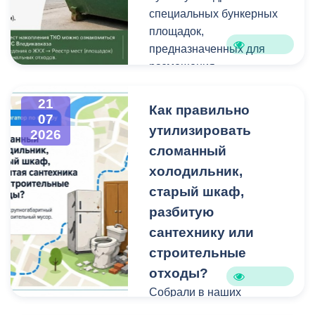
техники и других
Работы планируем
специальных бункерных
крупногабаритных
завершить осенью.
площадок,
отходов является
Проходят они в рамках
предназначенных для
административным
муниципальной
размещения
правонарушением.
программы
крупногабаритных
«Благоустройство и
отходов и строительного
21
Как правильно
07
озеленение».
мусора небольшого
утилизировать
2026
объема.
сломанный
холодильник,
Бункерные площадки
расположены по
старый шкаф,
следующим адресам:
разбитую
сантехнику или
строительные
отходы?
Собрали в наших
карточках всю полезную