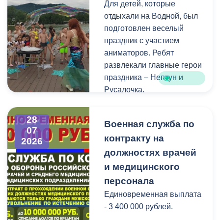
Для детей, которые
голосования, местами
отдыхали на Водной, был
нахождения участковых
подготовлен веселый
избирательных комиссий,
праздник с участием
а также номерами
аниматоров. Ребят
телефонов участковых
развлекали главные герои
избирательных комиссий
праздника – Нептун и
можно по ссылке:
Русалочка.
Как отметил заведующий
28
Военная служба по
Водной станцией Георгий
07
контракту на
Цгоев, празднование Дня
2026
Нептуна - уже старая
должностях врачей
добрая традиция.
и медицинского
персонала
В завершение праздника
Единовременная выплата
детей угостили
- 3 400 000 рублей.
сладостями.