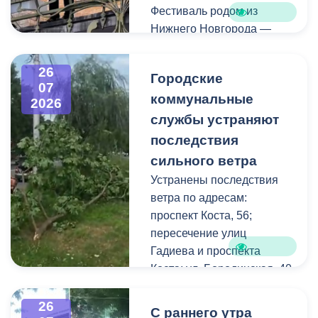
Фестиваль родом из
Нижнего Новгорода —
города, где в 2023 году
впервые прошли
26
Городские
концерты на балконах
07
коммунальные
исторических зданий.
2026
Проект быстро стал
службы устраняют
культурной визитной
последствия
карточкой региона, а
сильного ветра
сегодня его география
Устранены последствия
расширяется, объединяя
ветра по адресам:
разные города России.
проспект Коста, 56;
пересечение улиц
Во Владикавказе концерт
Гадиева и проспекта
прошел на балконе
Коста; ул. Бородинская, 40
особняка Ходякова. Для
жителей и гостей города
В результате сильных
26
С раннего утра
выступил солист