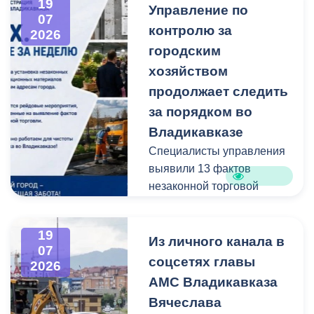
19
Управление по
администрацию
07
контролю за
Владикавказа с просьбой
2026
привести в порядок
городским
межквартальный проезд.
хозяйством
Работы выполнены:
продолжает следить
наиболее разрушенный
за порядком во
участок полностью
Владикавказе
заасфальтирован, на
Специалисты управления
остальных проведен
выявили 13 фактов
ямочный ремонт.
незаконной торговой
деятельности
В адрес главы МО – АМС
г. Владикавказа
19
Выявлено нарушение
Из личного канала в
Вячеслава Мильдзихова
07
сроков восстановления
поступило письмо, в
соцсетях главы
2026
асфальтового покрытия
котором жители
АМС Владикавказа
на пересечении ул.
благодарят городские
Вячеслава
Минина и ул.
службы за оперативную