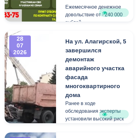
Ежемесячное денежное
Мероприятие
довольствие от - 240 000
организовано ВМБУК
рублей.
«Радуга».
Списание долго по
28
На ул. Алагирской, 5
07
кредитам участникам СВО
завершился
2026
до - 10 000 000 рублей.
демонтаж
аварийного участка
Рассматриваются
кандидаты мужского пола
фасада
на должности
многоквартирного
медицинского персонала.
дома
Ранее в ходе
Пункт отбора на военную
обследования эксперты
службу по контракту г.
установили высокий риск
Владикавказ, ул. Титова,
обрушения конструкции
д. 5.
площадью 362