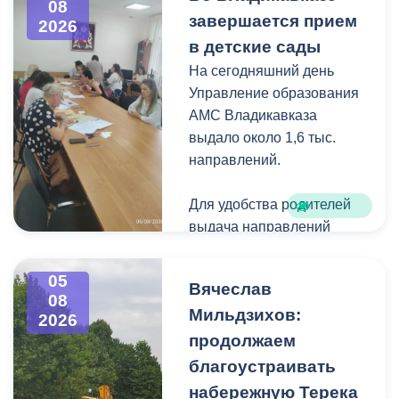
08
загущения территории
завершается прием
2026
дикорастущими
в детские сады
деревьями,
На сегодняшний день
муниципальные служащие
Управление образования
с утра косят, пилят
АМС Владикавказа
поросль между
выдало около 1,6 тыс.
захоронениями и
направлений.
собирают скошенную
траву.
Для удобства родителей
выдача направлений
была организована таким
образом, чтобы избежать
05
Вячеслав
очередей и долгого
08
Мильдзихов:
ожидания.
2026
продолжаем
Прием в детские сады
благоустраивать
начался 15 июля и
набережную Терека