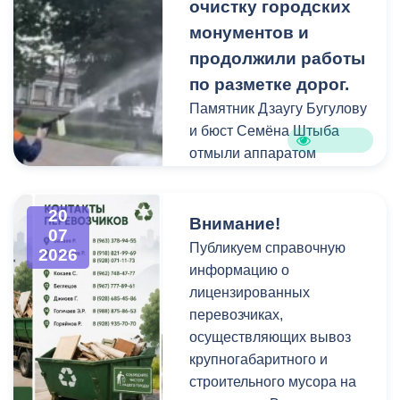
площадках и вдоль
очистку городских
проездов, что затрудняет
монументов и
работу
продолжили работы
специализированной
по разметке дорог.
техники.
Памятник Дзаугу Бугулову
и бюст Семёна Штыба
отмыли аппаратом
высокого давления и
специальными моющими
20
средствами. Такой подход
Внимание!
07
позволяет эффективно
Публикуем справочную
2026
смыть накопившуюся
информацию о
уличную пыль, налет и
лицензированных
копоть, не повреждая
перевозчиках,
структуру камня.
осуществляющих вывоз
крупногабаритного и
строительного мусора на