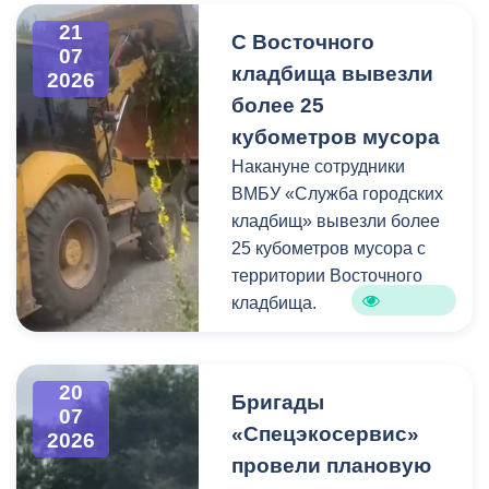
информацию про места и
21
С Восточного
способы утилизации
07
кладбища вывезли
крупногабаритного и
2026
строительного мусора.
более 25
кубометров мусора
Накануне сотрудники
ВМБУ «Служба городских
кладбищ» вывезли более
25 кубометров мусора с
территории Восточного
кладбища.
В период уборки мест
захоронений посетители
20
Бригады
нередко складируют
07
«Спецэкосервис»
2026
растительные и другие
провели плановую
отходы на смежных