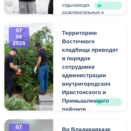
отдыхающих
развлекательные и
спортивные мероприятия.
07
Территорию
08
Восточного
2026
кладбища приводят
в порядок
сотрудники
администрации
внутригородских
Иристонского и
Примышленного
районов
Владикавказа
Чтобы избежать
07
Во Владикавказе