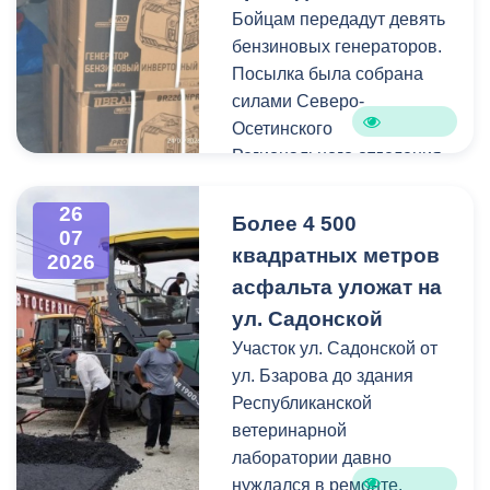
Бойцам передадут девять
Работы по распиловке и
бензиновых генераторов.
вывозу проводятся в
Посылка была собрана
оперативном режиме.
силами Северо-
Осетинского
На улицах Ватутина,
Регионального отделения
Горького, Лермонтова
молодёжной
выявлены упавшие ветки.
общероссийской
26
По улицам Магкаева и
Более 4 500
07
общественной
Карцинскому шоссе
квадратных метров
2026
организации «Российские
серьезных последствий не
асфальта уложат на
студенческие отряды».
зафиксировано —
ул. Садонской
отмечены лишь отдельные
Как отметил председатель
Участок ул. Садонской от
небольшие ветки.
правления организации
ул. Бзарова до здания
«Российские студенческие
Республиканской
отряды» Олег Габараев,
ветеринарной
генераторы бойцам
лаборатории давно
необходимы для
нуждался в ремонте.