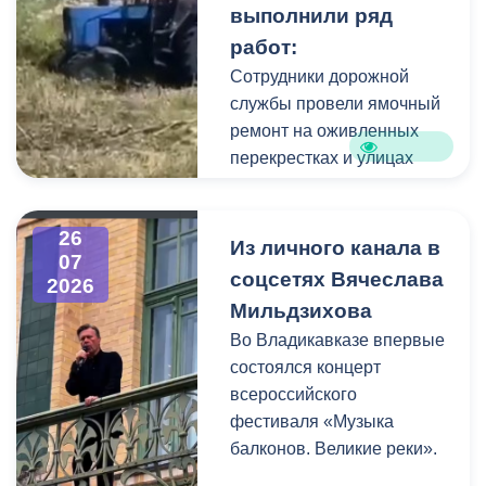
выполнили ряд
коммунальщики привели в
работ:
порядок и прилегающую
территорию, полностью
Сотрудники дорожной
очистив площадь вокруг
службы провели ямочный
памятника.
ремонт на оживленных
перекрестках и улицах
города. В частности, на
Архонском круге, по
26
улицам Весенняя,
Из личного канала в
07
Кырджалийская,
соцсетях Вячеслава
2026
Первомайская,
Мильдзихова
Барбашова,
Во Владикавказе впервые
Комсомольская.
состоялся концерт
всероссийского
фестиваля «Музыка
балконов. Великие реки».