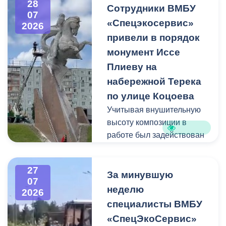
28
квадратных метра и весом
Сотрудники ВМБУ
07
около 53 тонн.
«Спецэкосервис»
2026
привели в порядок
Для предотвращения
монумент Иссе
возможной чрезвычайной
Плиеву на
ситуации Комиссия по
набережной Терека
предупреждению и
ликвидации ЧС ввела
по улице Коцоева
режим повышенной
Учитывая внушительную
готовности и
высоту композиции в
организовала комплекс
работе был задействован
неотложных мероприятий.
автоподъемник и аппарат
высокого давления.
27
Фигуру всадника и
За минувшую
07
постамент отмыли от
неделю
2026
накопившейся пыли.
специалисты ВМБУ
«СпецЭкоСервис»
Одновременно