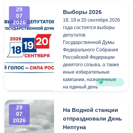
администрация
всех, кто любит и ценит
29
Выборы 2026
Владикавказа обещала,
богатейшее культурное
07
18, 19 и 20 сентября 2026
что льгота сохранится и
наследие нашей великой
2026
года состоятся выборы
будет предоставляться в
России.
депутатов
рамках нового
Государственной Думы
нормативного порядка.
Федерального Собрания
Изменения были связаны
Российской Федерации
с тем, что в начале 2026
девятого созыва, а также
года полномочия по
иные избирательные
организации
кампании, назначенные
пассажирских перевозок
на единый день
перешли в
голосования.
республиканский Комитет
по транспорту.
29
Ознакомиться со списками
На Водной станции
07
избирательных участков,
отпраздновали День
2026
их номерами и границами,
Нептуна
адресами помещений для