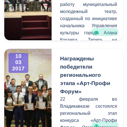
работу муниципальный
г. Владикавказ имела
молодежный театр,
возможность
созданный по инициативе
предупредить остальных
начальника Управления
граждан города о
культуры города Алана
временных неудобствах
Кокаева. Теперь на
для передвижения на тех
площадке центра
или иных улицах.
им.Хетагурова на улице
10
Награждены
Павленко молодые
03
победители
2017
актеры и режиссеры
регионального
смогут воплощать свои
самые смелые творческие
этапа «Арт-Профи
идеи и замыслы.
Форум»
Накануне на этой сцене
22 февраля во
прошло первое
Владикавказе состоялся
мероприятие - премьера
региональный этап
спектакля «Лейтенант с
конкурса «Арт-Профи
острова Инишмор»