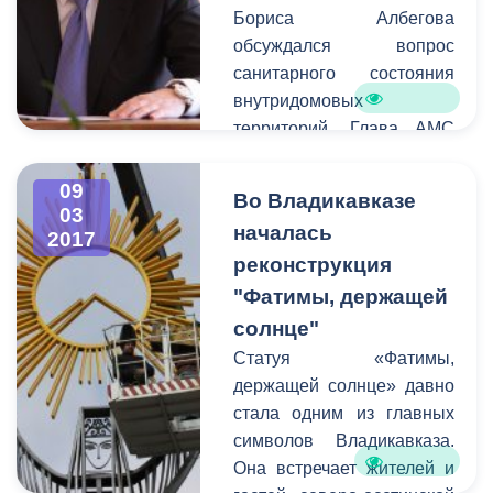
Бориса Албегова
обсуждался вопрос
санитарного состояния
внутридомовых
территорий. Глава АМС
призвал руководителей
проводить работу с
09
Во Владикавказе
жителями
03
началась
2017
многоквартирных домов.
реконструкция
Так как вышеуказанные
территории являются
"Фатимы, держащей
зоной ответственности
солнце"
управляющих компаний
Статуя «Фатимы,
совместно,
держащей солнце» давно
администрация города по
стала одним из главных
закону не имеет права
символов Владикавказа.
наводить на них порядок.
Она встречает жителей и