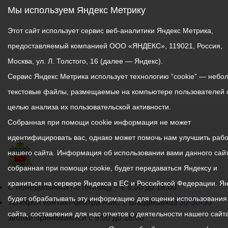
Мы используем Яндекс Метрику
Этот сайт использует сервис веб-аналитики Яндекс Метрика,
предоставляемый компанией ООО «ЯНДЕКС», 119021, Россия,
Москва, ул. Л. Толстого, 16 (далее — Яндекс).
Сервис Яндекс Метрика использует технологию “cookie” — небо
текстовые файлы, размещаемые на компьютере пользователей 
целью анализа их пользовательской активности.
Собранная при помощи cookie информация не может
идентифицировать вас, однако может помочь нам улучшить рабо
нашего сайта. Информация об использовании вами данного сайт
собранная при помощи cookie, будет передаваться Яндексу и
храниться на сервере Яндекса в ЕС и Российской Федерации. Я
График
С понедельника по пятницу – с 9.00 до 18.00
будет обрабатывать эту информацию для оценки использования
работы
Телефон контакт-центра АМС г. Владикавказ
30-30-30
сайта, составления для нас отчетов о деятельности нашего сайта
администрации
звонки принимаются с 9:00 до 18:00