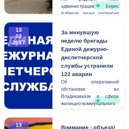
администрации Борис
Албегов лично проверил
качество выполненных
работ и дал старт
13
За минувшую
обновленному
03
неделю бригады
2017
трамвайному вагону.
Единой дежурно-
диспетчерской
службы устранили
122 аварии
Об оперативной
обстановке во
Владикавказе в сфере
жилищно-коммунального
хозяйства сообщает
Единая дежурно-
13
диспетчерская служба.
Внимание - объезд!