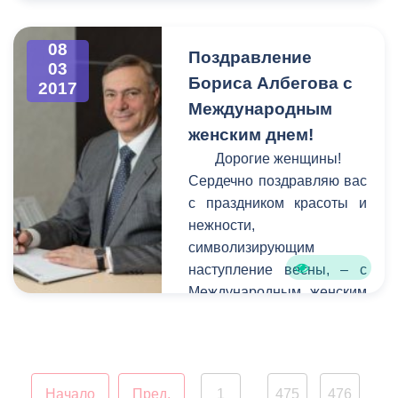
гостей северо-осетинской
столицы у въезда в город
стороны города Беслана.
08
Поздравление
03
К сожалению, в последние
Бориса Албегова с
2017
годы вид сооружения
Международным
оставлял желать лучшего -
женским днем!
оно пострадало от
коррозии, стала заметной
Дорогие женщины!
усталость металла.
Сердечно поздравляю вас
с праздником красоты и
нежности,
символизирующим
наступление весны, – с
Международным женским
днем!
Начало
Пред.
1
475
476