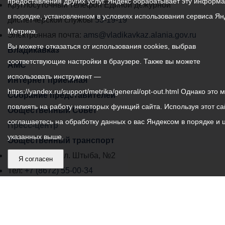
предоставления других услуг. Яндекс обрабатывает эту информ
местного
Круглосуточный телефон Единой дежурной
в порядке, установленном в условиях использования сервиса Ян
самоуправления
диспетчерской службы
53-19-19
Метрика.
города
Электронная почта:
ams@vladikavkaz.alania.gov.ru
Вы можете отказаться от использования cookies, выбрав
Владикавказ:
Владикавказ
соответствующие настройки в браузере. Также вы можете
АМС
использовать инструмент —
Интернет приемная
https://yandex.ru/support/metrika/general/opt-out.html Однако это 
Собрание представителей
повлиять на работу некоторых функций сайта. Используя этот са
Общественный Совет
соглашаетесь на обработку данных о вас Яндексом в порядке и 
Пресс-центр
указанных выше.
Общественный транспорт
Владикавказ, пл. Штыба, №2
Я согласен
Тел:
+7 (8672) 55-00-34
Главный редактор: Биазарти Д. К.
Свидетельство о регистрации СМИ ЭЛ № ФС 77 –
75258 от 07.03.2019 выданное Федеральной Службой