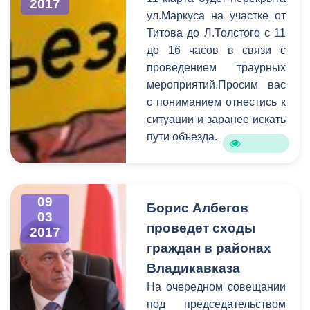
выяснения проблем, с
2017
ул.Маркуса на участке от
которыми пришли
Титова до Л.Толстого с 11
горожане, к разговору
до 16 часов в связи с
были приглашены
проведением траурных
руководители структурных
мероприятий.Просим вас
подразделений АМС.
с пониманием отнестись к
Самыми актуальными в
ситуации и заранее искать
ходе приема стали
пути объезда.
коммунальные и
жилищные проблемы,
вопросы социальной
сферы, поддержка
09
Борис Албегов
начинающих
03
предпринимателей, а
проведет сходы
2017
также благоустройство
граждан в районах
городских территорий.
Владикавказа
На очередном совещании
под председательством