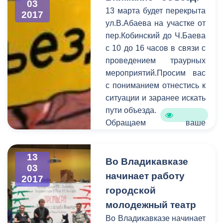
03
В период c 6 по 13 марта
13 марта будет перекрыта
2017
на горячую линию единой
ул.В.Абаева на участке от
дежурно-диспетчерской
пер.Кобинский до Ч.Баева
службы поступило 122
с 10 до 16 часов в связи с
обращения. В
проведением траурных
оперативном порядке
мероприятий.Просим вас
специалисты выезжают на
с пониманием отнестись к
аварийные места и
ситуации и заранее искать
устраняют проблемы в
пути объезда.
сфере ЖКХ.
Обращаем ваше
внимание на то, что
необходимо
13
своевременно сообщать
Во Владикавказе
03
информацию о
начинает работу
2017
планируемом перекрытии
городской
в администрацию города.
молодежный театр
Смысл этого оповещения
Во Владикавказе начинает
состоит в том, чтобы АМС