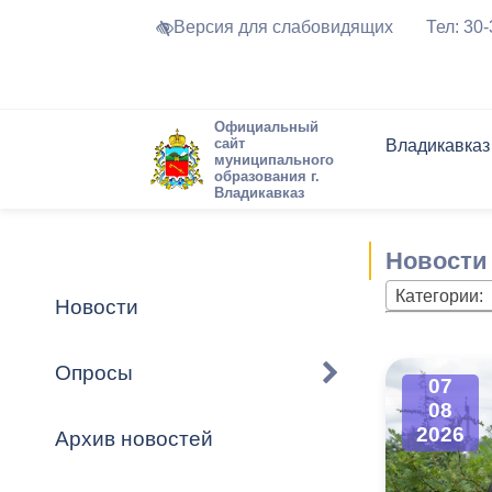
Версия для слабовидящих
Тел: 30
Официальный
сайт
Владикавказ
муниципального
образования г.
Владикавказ
Общие свед
Структура
Интернет-п
Председате
Структура
Новости
Реестры ма
Новости
Устав город
Торги и Кон
расписание
Обратная с
Комиссии
Новостная 
Актуально
Категории:
Новости
Города-поб
Программа
Противодей
Достоприме
Опросы
07
Владикавка
Формы обра
График при
08
принимаемы
2026
Архив новостей
Презентаци
рассмотрен
городского 