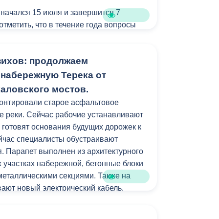
Бесплатная юридическая помощь
 начался 15 июля и завершится 7
 отметить, что в течение года вопросы
детсады также рассматриваются.
о в среду или в пятницу еженедельно
зихов: продолжаем
рыв с 13.00 до 14.00) по адресу: ул.
б. 210. При себе иметь паспорт,
 набережную Терека от
ении ребенка, прописку или временную
каловского мостов.
тории Владикавказа.
онтировали старое асфальтовое
е реки. Сейчас рабочие устанавливают
 готовят основания будущих дорожек к
ейчас специалисты обустраивают
. Парапет выполнен из архитектурного
их участках набережной, бетонные блоки
 металлическими секциями. Также на
ают новый электрический кабель.
м работ станет установка лавочек и