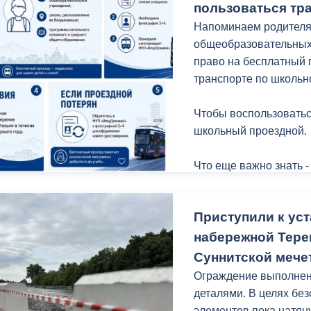
пользоваться тр
Напоминаем родителя
общеобразовательных
право на бесплатный 
транспорте по школьн
Чтобы воспользоватьс
школьный проездной.
Что еще важно знать -
Приступили к уст
набережной Терек
Суннитской мече
Ограждение выполнено
деталями. В целях бе
элементов пока натян