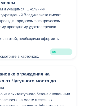
амваем
м и учащимся: школьники
 учреждений Владикавказа имеют
проезд в городском электрическом
ому проездному удостоверению.
я льготой, необходимо оформить
 смотрите в карточках.
ановке ограждения на
а от Чугунного моста до
ти
 из архитектурного бетона с коваными
зопасности на месте железных
ута сигнальная лента. Убедительная