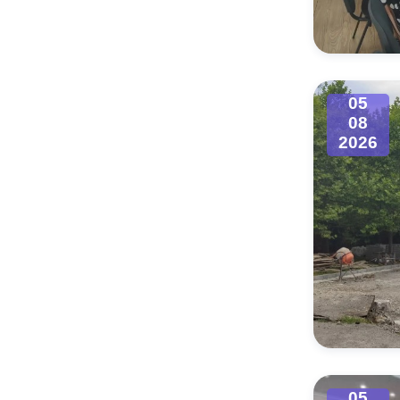
Муниципаль
05
08
2026
05