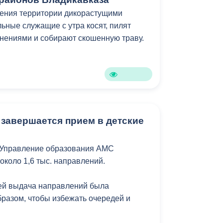
Противодействие коррупции
щения территории дикорастущими
ьные служащие с утра косят, пилят
Градостроительная деятельность
нениями и собирают скошенную траву.
Формирование комфортной
в
городской среды
о
Бюджет для граждан
Пространственные сведения
 завершается прием в детские
Гражданская оборона в
 Управление образования АМС
чрезвычайных ситуациях
около 1,6 тыс. направлений.
Незаконное строительство
лей выдача направлений была
и
Информация финансового
бразом, чтобы избежать очередей и
органа