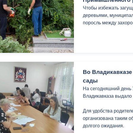
з
ия, постановления
Кадровая политика
Чтобы избежать загу
деревьями, муниципал
ертиза НПА
Контактная информация
поросль между захоро
ельности органов
Списки граждан, состоящих на
амоуправления
учете в качестве нуждающихся 
улучшении жилищных условий п
г. Владикавказ
Во Владикавказе
сады
анные
Общественное обсуждение
На сегодняшний день
документов стратегического
Владикавказа выдало 
планирования
Для удобства родите
 о результатах
Порядок обжалования решений 
организована таким о
действий органов местного
долгого ожидания.
самоуправления