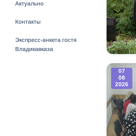
Владикавка
Актуально
Распоряжен
Контакты
ОРВ и эксп
Оценка деят
Экспресс-анкета гостя
местного с
Владикавказа
07
08
Открытые д
2026
Информация
проверок