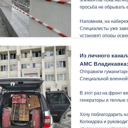
просьба не обрывать ее
Напомним, на набереж
Специалисты уже заве
установят опоры осве
порядок газонную час
едином стиле в рамка
Из личного канал
набережной Терека ка
АМС Владикавказ
Владикавказа.
Отправили гуманитарн
Специальной военной
В этот раз на фронт 
генераторы и теплые 
Хочу поблагодарить н
Колхидова и руководи