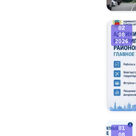
02
08
2026
01
08