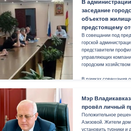
В администрации
урн.
заседание городс
Уверен, после благоу
объектов жилищн
местом притяжения го
предстоящему от
В совещании под пред
Работы проходят в р
горской администраци
«Благоустройство и о
представители профил
нацпроекта «Инфрастр
управляющих компаний
городским хозяйство
В рамках совещания 
протокольных поруче
Мэр Владикавказ
Руководители управл
провёл личный п
проводимой работе в 
Положительное реше
периоду. Так, из общ
Азизовой. Жители дома
Владикавказа 30% уже
установить турники и 