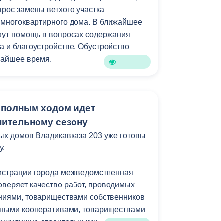
прос замены ветхого участка
о минимизировать отставания от
 многоквартирного дома. В ближайшее
аз проверить подвальные помещения
жут помощь в вопросах содержания
димости устранить захламление.
а и благоустройстве. Обустройство
жайшее время.
ниченными возможностями здоровья
ратилась по вопросу выделения жилья,
 полным ходом идет
ром она проживает признан аварийным.
включён в общероссийский реестр
пительному сезону
ийных домов со сроком расселения до
ых домов Владикавказа 203 уже готовы
у.
ла с просьбой оказать содействие в
истрации города межведомственная
ьного отопления в квартире. Для
оверяет качество работ, проводимых
а горожанке предложено предоставить
иями, товариществами собственников
кументов.
ными кооперативами, товариществами