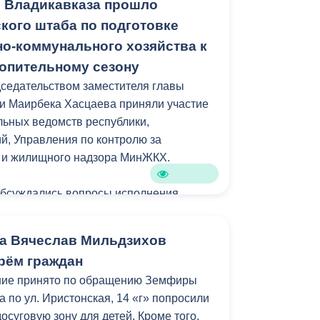
 Владикавказа прошло
кого штаба по подготовке
стройства локация станет еще одним
о-коммунального хозяйства к
рожан и гостей республики.
опительному сезону
седательством заместителя главы
амках муниципальной программы
и Маирбека Хасцаева приняли участие
зеленение» и целевых показателей
ьных ведомств республики,
уктура для жизни».
, Управления по контролю за
м и жилищного надзора МинЖКХ.
обсуждались вопросы исполнения
ний главы республики Сергея Меняйло.
а Вячеслав Мильдзихов
яющих компаний отчитались о
рём граждан
рамках подготовки к осенне-зимнему
ние принято по обращению Земфиры
его числа многоквартирных домов
 по ул. Иристонская, 14 «г» попросили
 готовы к отопительному сезону.
досуговую зону для детей. Кроме того,