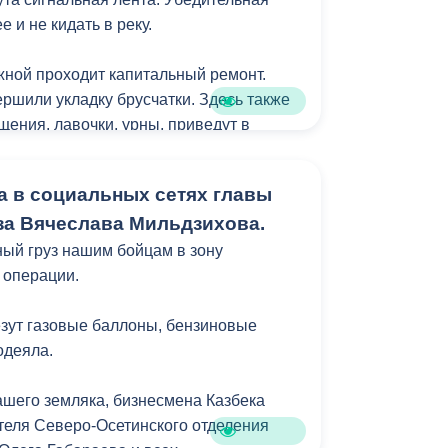
 и не кидать в реку.
ной проходит капитальный ремонт.
ршили укладку брусчатки. Здесь также
щения, лавочки, урны, приведут в
ть. Благоустройство выдержано в
х общей концепцией преобразования
а в социальных сетях главы
к главной прогулочной зоны
а Вячеслава Мильдзихова.
ый груз нашим бойцам в зону
 операции.
везут газовые баллоны, бензиновые
одеяла.
ашего земляка, бизнесмена Казбека
теля Северо-Осетинского отделения