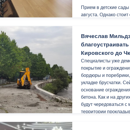
Прием в детские сады
августа. Однако стоит
ный контроль
Выборы 2026
поступления детей в 
Обращаться необходим
Вячеслав Мильд
с 10.00 до 17.00 (пере
Леонова, 4, 2 этаж, ка
благоустраивать
свидетельство о рожд
Кировского до Ч
регистрацию на терри
Специалисты уже дем
покрытие и ограждени
бордюры и поребрики,
укладке брусчатки. С
основание ограждения
бетона. Как и на друг
будут чередоваться с
территории прокладыв
Заключительным этапо