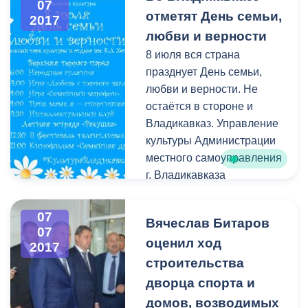
инженерной геологии
07
отметят День семьи,
2017
Северной Осетии.
любви и верности
8 июля вся страна
празднует День семьи,
любви и верности. Не
остаётся в стороне и
Владикавказ. Управление
культуры Администрации
местного самоуправления
г. Владикавказа
приглашаем всех жителей
и гостей города провести
07
Вячеслав Битаров
этот прекрасный день в
07
оценил ход
Центральном парке
2017
культуры и отдыха им. К.Л.
строительства
Хетагурова, где состоятся
дворца спорта и
праздничные гуляния.
домов, возводимых