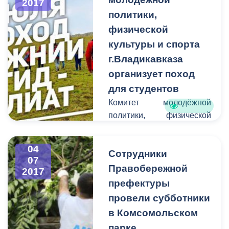
2017
улучшении жилищных
политики,
условий, в АМС
физической
г.Владикавказа по
культуры и спорта
категориям
г.Владикавказа
организует поход
для студентов
Комитет молодёжной
политики, физической
культуры и спорта АМС
г.Владикавказа
04
Сотрудники
приглашает студентов (
07
18- 25 лет) отправиться в
Правобережной
2017
поход с ночёвкой по
префектуры
красивейшему маршруту
провели субботники
Нижний Згид- Галиат.
в Комсомольском
Путешествие стартует 13
парке