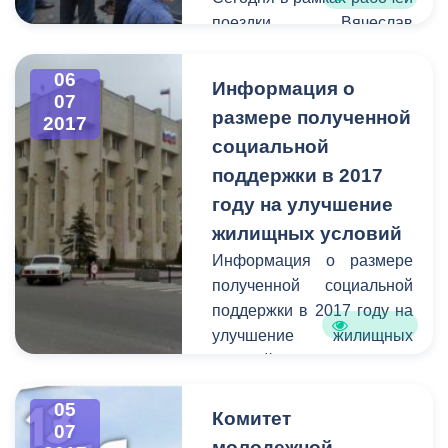
2009-2018 годы».
поездки Вячеслав
Битаров посетил стадион
«Спартак». Глава
06
Информация о
республики
07
размере полученной
2017
проинспектировал ход
социальной
работ по реконструкции
беговых дорожек. Их
поддержки в 2017
готовят для проведения
году на улучшение
фестиваля культуры и
жилищных условий
спорта народов Кавказа.
Информация о размере
Осенью мероприятие
полученной социальной
соберет лучшие
поддержки в 2017 году на
творческие и спортивные
улучшение жилищных
коллективы из семи
условий гражданами,
субъектов СКФО.
состоящими на
05
квартирном учете в
Комитет
07
качестве нуждающихся в
молодежной