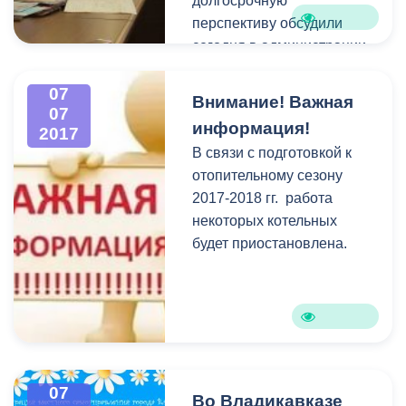
долгосрочную
перспективу обсудили
сегодня в администрации
местного
самоуправления. В
07
Внимание! Важная
07
совещании под
информация!
2017
председательством главы
В связи с подготовкой к
АМС
Бориса Албегова
отопительному сезону
приняли участие Министр
2017-2018 гг. работа
ЖКХ РСО-Алания
некоторых котельных
Альберт Сокуров
,
будет приостановлена.
заместитель главы
администрации
Майран
Тамаев
, представители
Комитета ЖКХ города, а
также ведущие
специалисты из области
гидрогеологии и
07
Во Владикавказе