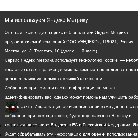
Мы используем Яндекс Метрику
Этот сайт использует сервис веб-аналитики Яндекс Метрика,
предоставляемый компанией ООО «ЯНДЕКС», 119021, Россия,
Москва, ул. Л. Толстого, 16 (далее — Яндекс).
Сервис Яндекс Метрика использует технологию “cookie” — небо
текстовые файлы, размещаемые на компьютере пользователей 
целью анализа их пользовательской активности.
Собранная при помощи cookie информация не может
идентифицировать вас, однако может помочь нам улучшить рабо
нашего сайта. Информация об использовании вами данного сайт
собранная при помощи cookie, будет передаваться Яндексу и
храниться на сервере Яндекса в ЕС и Российской Федерации. Я
График
С понедельника по пятницу – с 9.00 до 18.00
будет обрабатывать эту информацию для оценки использования
работы
Телефон контакт-центра АМС г. Владикавказ
30-30-30