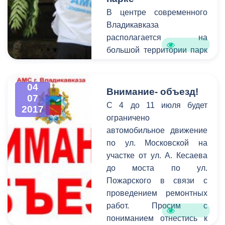
июля в 9:00 на пл. Штыба.
В центре современного
Поход пройдёт в
Владикавказа
сопровождении
располагается на
профессиональных
большой территории парк
инструкторов.
под названием
Комсомольский.
04
Огромные вековые
Внимание- объезд!
07
деревья, зелёная трава,
С 4 до 11 июля будет
2017
удобные
ограничено
асфальтированные
автомобильное движение
дорожки привлекают сюда
по ул. Московской на
множество горожан.
участке от ул. А. Кесаева
Горожане же зачастую
до моста по ул.
оставляют
Пожарского в связи с
нелицеприятные
проведением ремонтных
последствия своего
работ. Просим с
пребывания здесь.
пониманием отнестись к