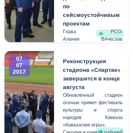
по
сейсмоустойчивым
проектам
Глава РСО-
Алания Вячеслав
Битаров оценил темпы и
качество строительства
07
Реконструкция
объектов, возводимых в
07
рамках федеральной
стадиона «Спартак»
2017
целевой программы
завершится в конце
«Повышение
августа
устойчивости жилых
Обновлённый стадион
домов, основных объектов
осенью примет фестиваль
и систем
культуры и спорта
жизнеобеспечения в
народов Кавказа
сейсмических районах
«Кавказские игры».
Российской Федерации на
Сегодня в рамках рабочей