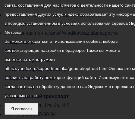
сайта, составления для нас отчетов о деятельности нашего сайта
администрации
звонки принимаются с 9:00 до 18:00
предоставления других услуг. Яндекс обрабатывает эту информ
местного
Круглосуточный телефон Единой дежурной
в порядке, установленном в условиях использования сервиса Ян
самоуправления
диспетчерской службы
53-19-19
Метрика.
города
Электронная почта:
ams@vladikavkaz.alania.gov.ru
Вы можете отказаться от использования cookies, выбрав
Владикавказ:
Владикавказ
соответствующие настройки в браузере. Также вы можете
АМС
использовать инструмент —
Интернет приемная
https://yandex.ru/support/metrika/general/opt-out.html Однако это 
Собрание представителей
повлиять на работу некоторых функций сайта. Используя этот са
Общественный Совет
соглашаетесь на обработку данных о вас Яндексом в порядке и 
Пресс-центр
указанных выше.
Общественный транспорт
Владикавказ, пл. Штыба, №2
Я согласен
Тел:
+7 (8672) 55-00-34
Главный редактор: Биазарти Д. К.
Свидетельство о регистрации СМИ ЭЛ № ФС 77 –