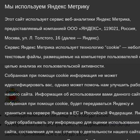
переданы из
Мы используем Яндекс Метрику
муниципальной
собственности
Этот сайт использует сервис веб-аналитики Яндекс Метрика,
Владикавказа в
предоставляемый компанией ООО «ЯНДЕКС», 119021, Россия,
государственную
Москва, ул. Л. Толстого, 16 (далее — Яндекс).
собственность
Сервис Яндекс Метрика использует технологию “cookie” — небо
республики, так как
текстовые файлы, размещаемые на компьютере пользователей 
старые объекты сильно
изношены и не
целью анализа их пользовательской активности.
соответствуют
Собранная при помощи cookie информация не может
санитарным нормам.
идентифицировать вас, однако может помочь нам улучшить рабо
нашего сайта. Информация об использовании вами данного сайт
собранная при помощи cookie, будет передаваться Яндексу и
храниться на сервере Яндекса в ЕС и Российской Федерации. Я
График
С понедельника по пятницу – с 9.00 до 18.00
будет обрабатывать эту информацию для оценки использования
работы
Телефон контакт-центра АМС г. Владикавказ
30-30-30
сайта, составления для нас отчетов о деятельности нашего сайта
администрации
звонки принимаются с 9:00 до 18:00