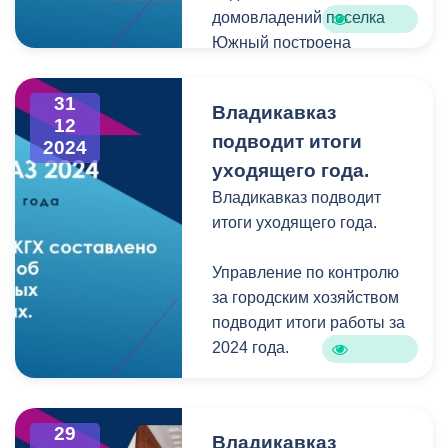
домовладений поселка
Южный построена
ливневая канализации по
улицам Курганная,
31
Владикавказ
Кисловодская, Ключевая,
12
подводит итоги
Ковровая, Сибирская,
2024
Бульварная, Целинная,
уходящего года.
Длинно-Долинская,
Владикавказ подводит
Детсадовская, Оружейная,
итоги уходящего года.
Пограничная и Курортная.
Управление по контролю
Для улиц Кисловодской и
за городским хозяйством
Ключевой разработан
подводит итоги работы за
проект оттока ливневых
2024 года.
вод. Проектно-сметная
документация также
32 нестационарных
разработана для
торговых объекта было
29
Владикавказ
наиболее проблемный
демонтировано благодаря