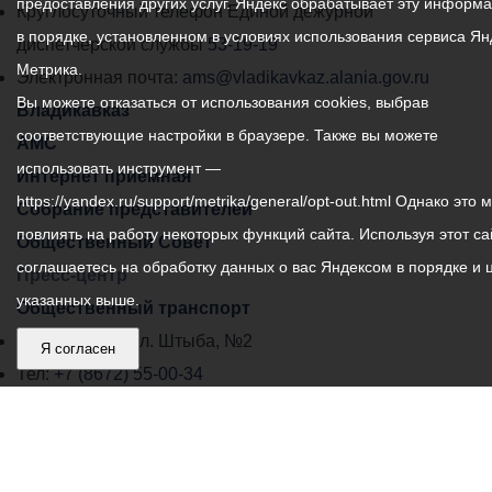
предоставления других услуг. Яндекс обрабатывает эту информ
местного
Круглосуточный телефон Единой дежурной
в порядке, установленном в условиях использования сервиса Ян
самоуправления
диспетчерской службы
53-19-19
Метрика.
города
Электронная почта:
ams@vladikavkaz.alania.gov.ru
Вы можете отказаться от использования cookies, выбрав
Владикавказ:
Владикавказ
соответствующие настройки в браузере. Также вы можете
АМС
использовать инструмент —
Интернет приемная
https://yandex.ru/support/metrika/general/opt-out.html Однако это 
Собрание представителей
повлиять на работу некоторых функций сайта. Используя этот са
Общественный Совет
соглашаетесь на обработку данных о вас Яндексом в порядке и 
Пресс-центр
указанных выше.
Общественный транспорт
Владикавказ, пл. Штыба, №2
Я согласен
Тел:
+7 (8672) 55-00-34
Главный редактор: Биазарти Д. К.
Свидетельство о регистрации СМИ ЭЛ № ФС 77 –
75258 от 07.03.2019 выданное Федеральной Службой