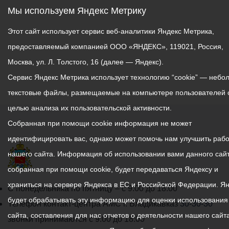
Мы используем Яндекс Метрику
Этот сайт использует сервис веб-аналитики Яндекс Метрика,
предоставляемый компанией ООО «ЯНДЕКС», 119021, Россия,
Москва, ул. Л. Толстого, 16 (далее — Яндекс).
Сервис Яндекс Метрика использует технологию “cookie” — небо
текстовые файлы, размещаемые на компьютере пользователей 
целью анализа их пользовательской активности.
Собранная при помощи cookie информация не может
идентифицировать вас, однако может помочь нам улучшить рабо
нашего сайта. Информация об использовании вами данного сайт
собранная при помощи cookie, будет передаваться Яндексу и
храниться на сервере Яндекса в ЕС и Российской Федерации. Я
График
С понедельника по пятницу – с 9.00 до 18.00
будет обрабатывать эту информацию для оценки использования
работы
Телефон контакт-центра АМС г. Владикавказ
30-30-30
сайта, составления для нас отчетов о деятельности нашего сайта
администрации
звонки принимаются с 9:00 до 18:00