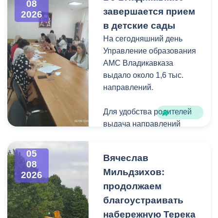
08
загущения территории
завершается прием
2026
дикорастущими
в детские сады
деревьями,
На сегодняшний день
муниципальные служащие
Управление образования
с утра косят, пилят
АМС Владикавказа
поросль между
выдало около 1,6 тыс.
захоронениями и
направлений.
собирают скошенную
траву.
Для удобства родителей
выдача направлений
была организована таким
образом, чтобы избежать
05
Вячеслав
очередей и долгого
08
Мильдзихов:
ожидания.
2026
продолжаем
Прием в детские сады
благоустраивать
начался 15 июля и
набережную Терека