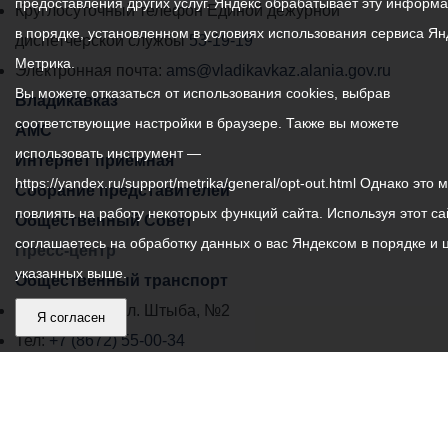
предоставления других услуг. Яндекс обрабатывает эту информ
местного
Круглосуточный телефон Единой дежурной
в порядке, установленном в условиях использования сервиса Ян
самоуправления
диспетчерской службы
53-19-19
Метрика.
города
Электронная почта:
ams@vladikavkaz.alania.gov.ru
Вы можете отказаться от использования cookies, выбрав
Владикавказ:
Владикавказ
соответствующие настройки в браузере. Также вы можете
АМС
использовать инструмент —
Интернет приемная
https://yandex.ru/support/metrika/general/opt-out.html Однако это 
Собрание представителей
повлиять на работу некоторых функций сайта. Используя этот са
Общественный Совет
соглашаетесь на обработку данных о вас Яндексом в порядке и 
Пресс-центр
указанных выше.
Общественный транспорт
Владикавказ, пл. Штыба, №2
Я согласен
Тел:
+7 (8672) 55-00-34
Главный редактор: Биазарти Д. К.
Свидетельство о регистрации СМИ ЭЛ № ФС 77 –
75258 от 07.03.2019 выданное Федеральной Службой