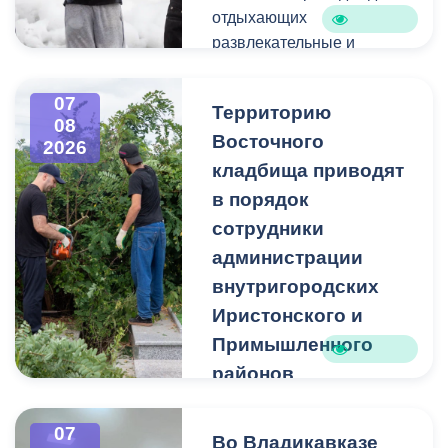
отдыхающих
развлекательные и
спортивные мероприятия.
07
Территорию
08
Восточного
2026
кладбища приводят
в порядок
сотрудники
администрации
внутригородских
Иристонского и
Примышленного
районов
Владикавказа
Чтобы избежать
07
Во Владикавказе