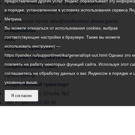
предоставления других услуг. Яндекс обрабатывает эту информ
местного
Круглосуточный телефон Единой дежурной
в порядке, установленном в условиях использования сервиса Ян
самоуправления
диспетчерской службы
53-19-19
Метрика.
города
Электронная почта:
ams@vladikavkaz.alania.gov.ru
Вы можете отказаться от использования cookies, выбрав
Владикавказ:
Владикавказ
соответствующие настройки в браузере. Также вы можете
АМС
использовать инструмент —
Интернет приемная
https://yandex.ru/support/metrika/general/opt-out.html Однако это 
Собрание представителей
повлиять на работу некоторых функций сайта. Используя этот са
Общественный Совет
соглашаетесь на обработку данных о вас Яндексом в порядке и 
Пресс-центр
указанных выше.
Общественный транспорт
Владикавказ, пл. Штыба, №2
Я согласен
Тел:
+7 (8672) 55-00-34
Главный редактор: Биазарти Д. К.
Свидетельство о регистрации СМИ ЭЛ № ФС 77 –
75258 от 07.03.2019 выданное Федеральной Службой