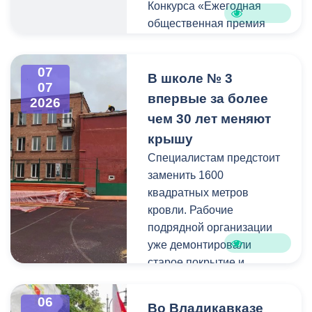
Конкурса «Ежегодная
общественная премия
«Регионы – устойчивое
развитие», созданного во
07
исполнение поручения
В школе № 3
07
Правительства
впервые за более
2026
Российской Федерации №
чем 30 лет меняют
ДК- от 11.08.2011 года,
крышу
совместно с членами
Специалистам предстоит
Попечительского совета
заменить 1600
реализует
квадратных метров
специализированную
кровли. Рабочие
цифровую платформу
подрядной организации
автоматизированного
уже демонтировали
сопровождения
старое покрытие и
закупочной деятельности
занимаются
в рамках Федеральных
обустройством обрешетки.
06
законов № 44-ФЗ и № 223-
Во Владикавказе