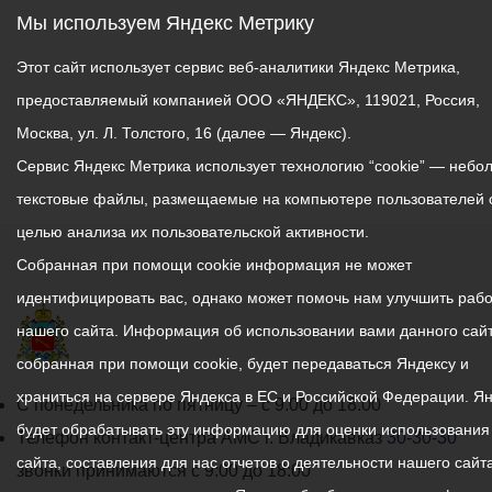
Мы используем Яндекс Метрику
Этот сайт использует сервис веб-аналитики Яндекс Метрика,
предоставляемый компанией ООО «ЯНДЕКС», 119021, Россия,
Москва, ул. Л. Толстого, 16 (далее — Яндекс).
Сервис Яндекс Метрика использует технологию “cookie” — небо
текстовые файлы, размещаемые на компьютере пользователей 
целью анализа их пользовательской активности.
Собранная при помощи cookie информация не может
идентифицировать вас, однако может помочь нам улучшить рабо
нашего сайта. Информация об использовании вами данного сайт
собранная при помощи cookie, будет передаваться Яндексу и
храниться на сервере Яндекса в ЕС и Российской Федерации. Я
График
С понедельника по пятницу – с 9.00 до 18.00
будет обрабатывать эту информацию для оценки использования
работы
Телефон контакт-центра АМС г. Владикавказ
30-30-30
сайта, составления для нас отчетов о деятельности нашего сайта
администрации
звонки принимаются с 9:00 до 18:00