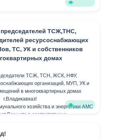
председателей ТСЖ,ТНС,
одителей ресурсоснабжающих
ов, ТС, УК и собственников
гоквартирных домах
дседатели ТСЖ, ТСН, ЖСК, НФУ,
соснабжающих организаций, МУП, УК и
мещений в многоквартирных домах
г.Владикавказ!
унального хозяйства и энергетики АМС
ет Вам, что в соответствии с
ми от 21.07.2014 № 209-ФЗ «О
ормационной системе жилищно-
д!
тва» (далее-Закон о ГИС ЖКХ), от