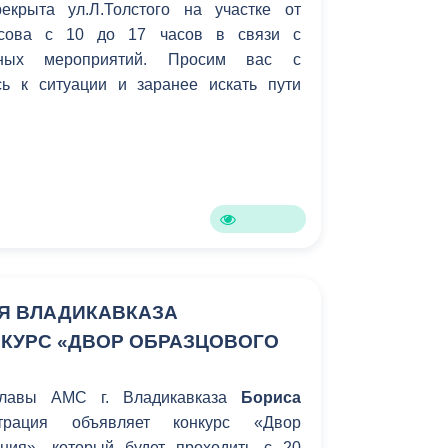
екрыта ул.Л.Толстого на участке от
«О внесении изменений в отдельные
сова с 10 до 17 часов в связи с
 Российской Федерации в связи с
рных мероприятий. Просим вас с
го закона «О государственной
ь к ситуации и заранее искать пути
еме жилищно-коммунального
ее время проводится работа по
ксплуатации государственной
темы жилищно-коммунального
ИС ЖКХ).
Я ВЛАДИКАВКАЗА
КУРС «ДВОР ОБРАЗЦОВОГО
главы АМС г. Владикавказа
Бориса
рация объявляет конкурс «Двор
ния», который будет проходить с 20