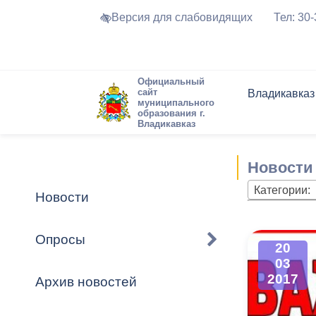
Версия для слабовидящих
Тел: 30
Официальный
сайт
Владикавказ
муниципального
образования г.
Владикавказ
Общие свед
Структура
Интернет-п
Председате
Структура
Новости
Реестры ма
Новости
Устав город
Торги и Кон
расписание
Обратная с
Комиссии
Новостная 
Актуально
Категории:
Новости
Города-поб
Программа
Противодей
Достоприме
Опросы
20
Владикавка
Формы обра
График при
03
принимаемы
2017
Архив новостей
Презентаци
рассмотрен
городского 