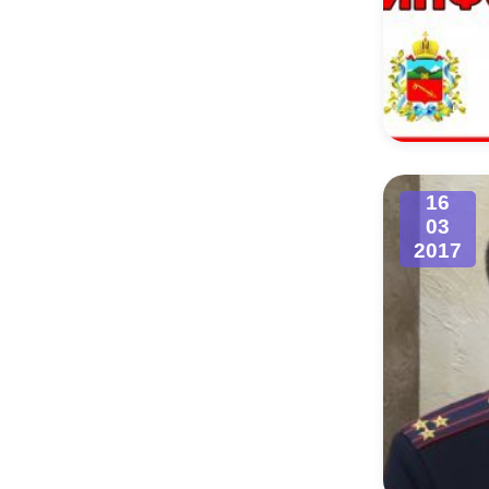
16
03
2017