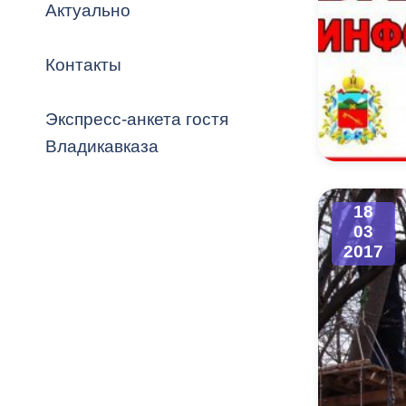
Владикавка
Актуально
Распоряжен
Контакты
ОРВ и эксп
Оценка деят
Экспресс-анкета гостя
местного с
Владикавказа
18
03
Открытые д
2017
Информация
проверок