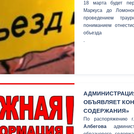
18 марта будет пер
21.07.2014 № 263-ФЗ 
Маркуса до Ломоно
законодательные акты
проведением трау
принятием Федерально
пониманием отнестис
информационной сист
объезда
хозяйства» в настоящ
.
созданию и опытной э
информационной сис
хозяйства (далее - Г
АДМИНИСТРАЦИ
ОБЪЯВЛЯЕТ КОН
СОДЕРЖАНИЯ»
По распоряжению 
Албегова
админист
образцового содержа