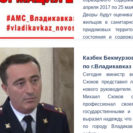
апреля 2017 по 25 мая
Дворы будут оценива
жильцов в санитарн
придомовых террит
состояния и содерж
малых архитектурных 
обеспечение уход
Казбек Бекмурзо
сохранностью, подг
по г.Владикавказ
наличие и состоян
освещения.
Сегодня министр в
Скоков представил л
нового руководителя.
Михаил Скоков о
профессионал сво
государственными и
выразил надежду, что
по городу Владикав