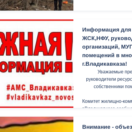
Информация для 
ЖСК,НФУ, руков
организаций, МУП
помещений в мно
г.Владикавказа!
Уважаемые пре
руководители ресур
собственники по
Комитет жилищно-комм
г.Владикавказа сообща
Федеральными закона
государственной инф
Внимание - объез
коммунального хозяйс