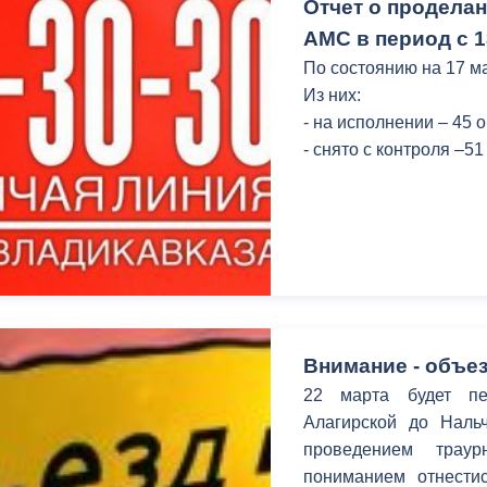
Отчет о продела
АМС в период с 1
По состоянию на 17 м
Из них:
- на исполнении – 45 
- снято с контроля –5
Внимание - объез
22 марта будет пе
Алагирской до Наль
проведением трау
пониманием отнестис