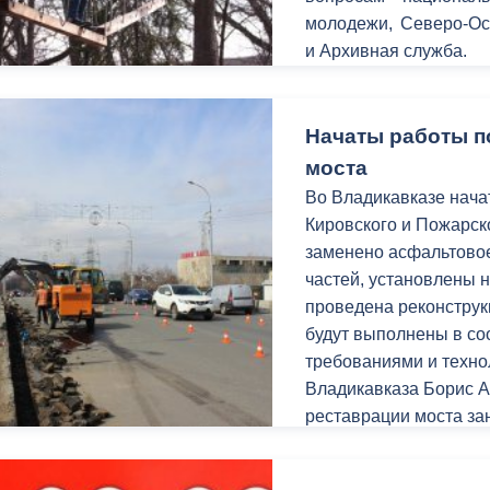
молодежи, Северо-Ос
и Архивная служба.
ный контроль
Выборы 2026
Начаты работы п
моста
Во Владикавказе нача
Кировского и Пожарск
заменено асфальтово
частей, установлены 
проведена реконструк
будут выполнены в со
требованиями и техно
Владикавказа Борис А
реставрации моста з
«Нар».