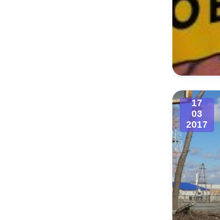
17
03
2017