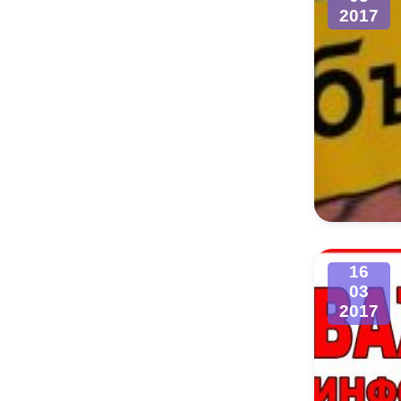
2017
16
03
2017