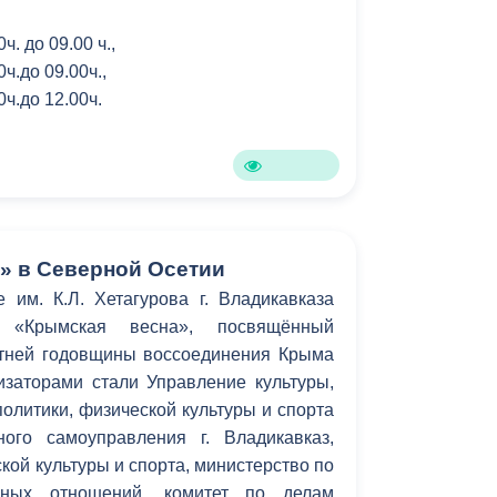
Противодействие коррупции
ч. до 09.00 ч.,
0ч.до 09.00ч.,
Градостроительная деятельность
0ч.до 12.00ч.
Формирование комфортной
в
городской среды
о
Бюджет для граждан
Пространственные сведения
» в Северной Осетии
 им. К.Л. Хетагурова г. Владикавказа
Гражданская оборона в
 «Крымская весна», посвящённый
чрезвычайных ситуациях
тней годовщины воссоединения Крыма
изаторами стали Управление культуры,
Незаконное строительство
олитики, физической культуры и спорта
и
Информация финансового
ого самоуправления г. Владикавказ,
органа
кой культуры и спорта, министерство по
ьных отношений, комитет по делам