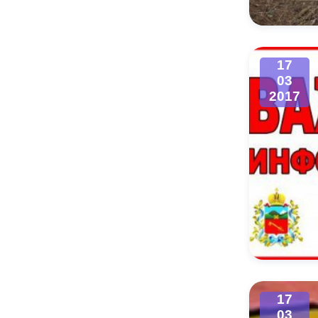
17
03
2017
17
03