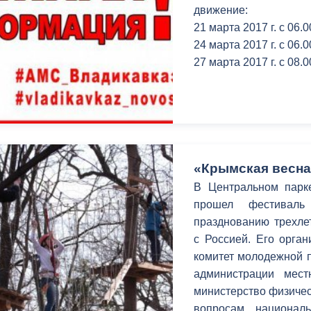
з
движение:
ия, постановления
Кадровая политика
21 марта 2017 г. с 06.00
24 марта 2017 г. с 06.0
ертиза НПА
Контактная информация
27 марта 2017 г. с 08.0
ельности органов
Списки граждан, состоящих на
амоуправления
учете в качестве нуждающихся 
улучшении жилищных условий п
г. Владикавказ
«Крымская весна
В Центральном парке
анные
Общественное обсуждение
прошел фестиваль
документов стратегического
празднованию трехле
планирования
с Россией. Его орган
комитет молодежной п
 о результатах
Порядок обжалования решений 
администрации местн
действий органов местного
министерство физичес
самоуправления
вопросам национал