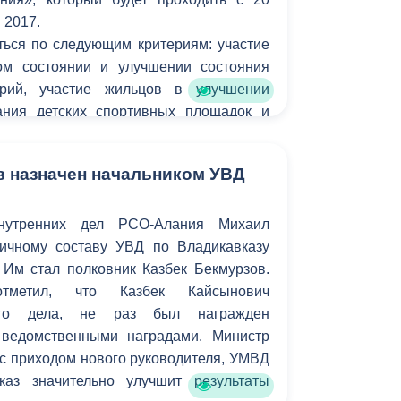
 2017.
ться по следующим критериям: участие
ом состоянии и улучшении состояния
орий, участие жильцов в улучшении
ания детских спортивных площадок и
форм, высадка деревьев и кустарника,
а за зелеными насаждениями и их
в назначен начальником УВД
отовка цветников, высадка цветов,
ие урн для мусора, состояние опор
нутренних дел РСО-Алания Михаил
ичному составу УВД по Владикавказу
 Им стал полковник Казбек Бекмурзов.
тметил, что Казбек Кайсынович
его дела, не раз был награжден
 ведомственными наградами. Министр
 с приходом нового руководителя, УМВД
каз значительно улучшит результаты