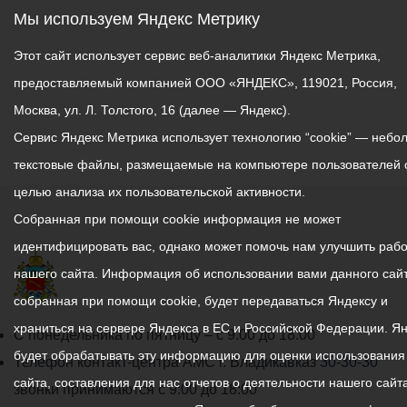
Мы используем Яндекс Метрику
Этот сайт использует сервис веб-аналитики Яндекс Метрика,
предоставляемый компанией ООО «ЯНДЕКС», 119021, Россия,
Москва, ул. Л. Толстого, 16 (далее — Яндекс).
Сервис Яндекс Метрика использует технологию “cookie” — небо
текстовые файлы, размещаемые на компьютере пользователей 
целью анализа их пользовательской активности.
Собранная при помощи cookie информация не может
идентифицировать вас, однако может помочь нам улучшить рабо
нашего сайта. Информация об использовании вами данного сайт
собранная при помощи cookie, будет передаваться Яндексу и
храниться на сервере Яндекса в ЕС и Российской Федерации. Я
График
С понедельника по пятницу – с 9.00 до 18.00
будет обрабатывать эту информацию для оценки использования
работы
Телефон контакт-центра АМС г. Владикавказ
30-30-30
сайта, составления для нас отчетов о деятельности нашего сайта
администрации
звонки принимаются с 9:00 до 18:00