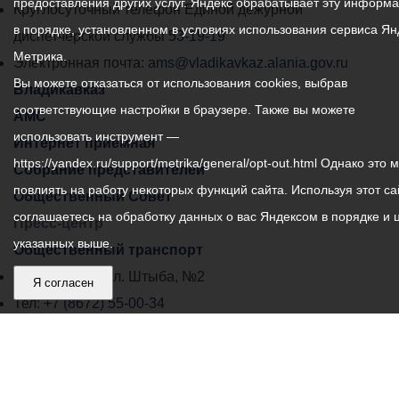
предоставления других услуг. Яндекс обрабатывает эту информ
местного
Круглосуточный телефон Единой дежурной
в порядке, установленном в условиях использования сервиса Ян
самоуправления
диспетчерской службы
53-19-19
Метрика.
города
Электронная почта:
ams@vladikavkaz.alania.gov.ru
Вы можете отказаться от использования cookies, выбрав
Владикавказ:
Владикавказ
соответствующие настройки в браузере. Также вы можете
АМС
использовать инструмент —
Интернет приемная
https://yandex.ru/support/metrika/general/opt-out.html Однако это 
Собрание представителей
повлиять на работу некоторых функций сайта. Используя этот са
Общественный Совет
соглашаетесь на обработку данных о вас Яндексом в порядке и 
Пресс-центр
указанных выше.
Общественный транспорт
Владикавказ, пл. Штыба, №2
Я согласен
Тел:
+7 (8672) 55-00-34
Главный редактор: Биазарти Д. К.
Свидетельство о регистрации СМИ ЭЛ № ФС 77 –
75258 от 07.03.2019 выданное Федеральной Службой