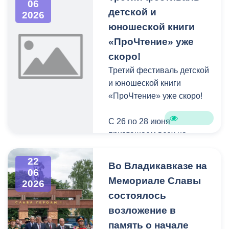
06
Накануне Дня памяти и
детской и
2026
скорби в библиотеке
Это мероприятие станет
юношеской книги
посёлка Заводского
центральным событием
«ПроЧтение» уже
школьникам рассказали о
для молодожёнов со всей
скоро!
трагических событиях
страны в летнем сезоне
Третий фестиваль детской
начала Великой
2026 года.
и юношеской книги
Отечественной войны и
«ПроЧтение» уже скоро!
героической обороне
Брестской крепости.
С 26 по 28 июня
Атмосферу того времени
приглашаем всех на
помогли воссоздать
площадь Ленина
уникальные экспонаты:
(проспект Мира). Здесь
22
письма с фронта,
Во Владикавказе на
06
развернётся настоящий
солдатская шинель,
Мемориале Славы
2026
книжный праздник для
гильзы и другие предметы
состоялось
детей и взрослых.
военного быта.
возложение в
В программе:
память о начале
Особый эмоциональный