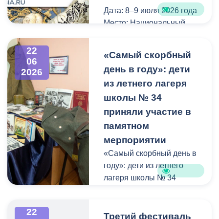
Дата: 8–9 июля 2026 года
Место: Национальный
центр «Россия», Москва
22
«Самый скорбный
Всероссийский свадебный
06
день в году»: дети
2026
фестиваль — это
из летнего лагеря
масштабное событие,
посвящённое любви и
школы № 34
семейным традициям. В
приняли участие в
программе —
памятном
торжественные
мерпориятии
церемонии
«Самый скорбный день в
бракосочетания, мастер-
году»: дети из летнего
классы от ведущих
лагеря школы № 34
экспертов, выставки,
приняли участие в
показы национальных
памятном мерпориятии
свадебных нарядов и
22
Третий фестиваль
праздничные концерты.