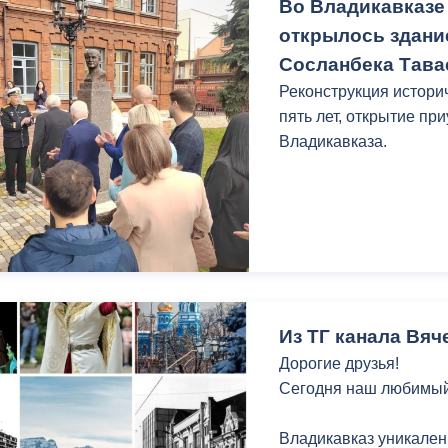
Во Владикавказе
открылось здани
Сосланбека Тава
Реконструкция истори
пять лет, открытие пр
Владикавказа.
Из ТГ канала Вя
Дорогие друзья!
Сегодня наш любимый 
Владикавказ уникален 