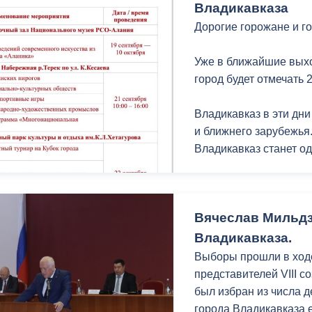
Владикавказа
Дорогие горожане и го
Уже в ближайшие вых
город будет отмечать 
Владикавказ в эти дни
и ближнего зарубежья.
Владикавказ станет о
Для гостей и жителей
насыщенную програм
Вячеслав Мильдз
Владикавказа.
Выборы прошли в ход
представителей VIII 
был избран из числа 
города Владикавказа 