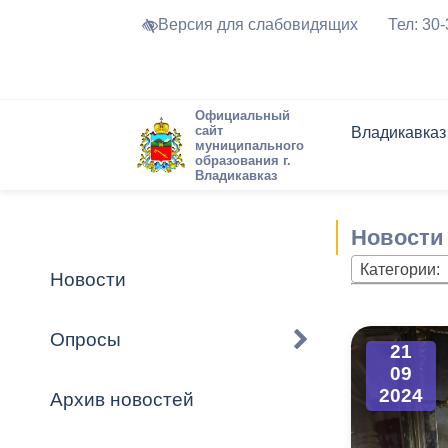
Версия для слабовидящих
Тел: 30
Официальный
сайт
Владикавказ
муниципального
образования г.
Владикавказ
Общие свед
Структура
Интернет-п
Председате
Структура
Новости
Реестры ма
Новости
Устав город
Торги и Кон
расписание
Обратная с
Комиссии
Новостная 
Актуально
Категории:
Новости
Города-поб
Программа
Противодей
Достоприме
Опросы
21
Владикавка
Формы обра
График при
09
принимаемы
2024
Архив новостей
Презентаци
рассмотрен
городского 