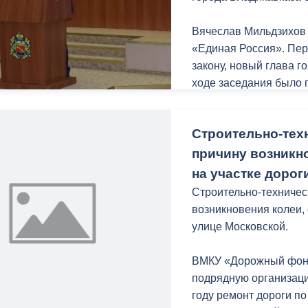
Вячеслав Мильдзихов 
«Единая Россия». Пер
закону, новый глава г
ходе заседания было 
прекращении его депу
Строительно-тех
причину возникн
на участке дорог
Строительно-техничес
возникновения колеи,
улице Московской.
ВМКУ «Дорожный фонд»
подрядную организац
году ремонт дороги по 