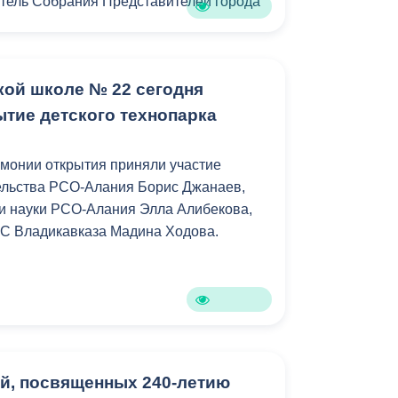
тель Собрания Представителей города
тября 2002 года произошла одна из
кой школе № 22 сегодня
х катастроф. В результате схода
донском ущелье республики погибли 125
ытие детского технопарка
ли, актеры конного театра "Нарты",
ргея Бадрова младшего. Официально
монии открытия приняли участие
ском трагедии считаются 19 человек.
ельства РСО-Алания Борис Джанаев,
ся пропавшими без вести.
и науки РСО-Алания Элла Алибекова,
МС Владикавказа Мадина Ходова.
й, посвященных 240-летию