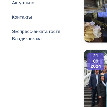
Владикавка
Актуально
Распоряжен
Контакты
ОРВ и эксп
Оценка деят
Экспресс-анкета гостя
местного с
Владикавказа
21
09
Открытые д
2024
Информация
проверок