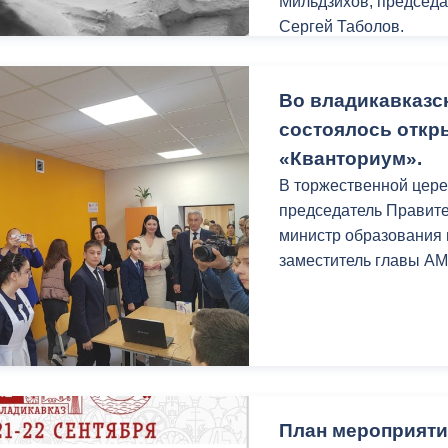
Мильдзихов, председа
Сергей Таболов.
22 года назад, 20 сен
Во владикавказс
страшнейших природны
ледника Кола в Карма
состоялось откр
человек: местные жите
«Кванториум».
съемочная группа Се
В торжественной цере
погибшими в Кармадон
председатель Правит
106 до сих пор числят
министр образования 
заместитель главы А
План мероприяти