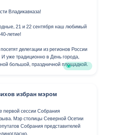
сти Владикавказа!
одные, 21 и 22 сентября наш любимый
240-летие!
 посетят делегации из регионов России
 И уже традиционно в День города,
дной большой, праздничной площадкой.
 города всех возрастов мы подготовили
му:
ихов избран мэром
е первой сессии Собрания
созыва. Мэр столицы Северной Осетии
депутатов Собрания представителей
единогласно.