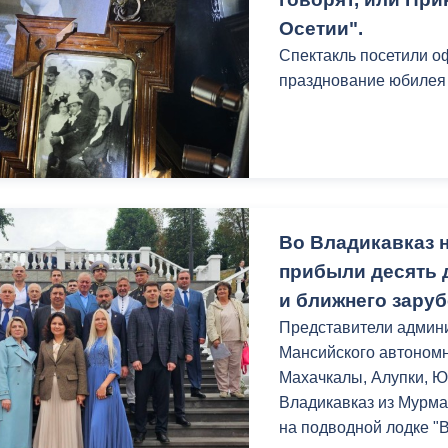
з
ия, постановления
Кадровая политика
Осетии".
Спектакль посетили 
ертиза НПА
Контактная информация
празднование юбилея
ельности органов
Списки граждан, состоящих на
амоуправления
учете в качестве нуждающихся 
улучшении жилищных условий п
г. Владикавказ
Во Владикавказ н
прибыли десять 
анные
Общественное обсуждение
и ближнего заруб
документов стратегического
планирования
Представители админи
Мансийского автономн
Махачкалы, Алупки, Ю
 о результатах
Порядок обжалования решений 
Владикавказ из Мурма
действий органов местного
на подводной лодке "
самоуправления