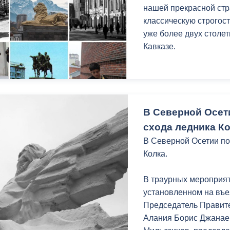
нашей прекрасной стр
классическую строгост
уже более двух столе
Кавказе.
В Северной Осет
схода ледника Ко
В Северной Осетии по
Колка.
В траурных мероприят
установленном на въез
Председатель Правите
Алания Борис Джанае