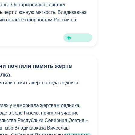
аны. Он гармонично сочетает
ь черт и южную мягкость. Владикавказ
тий остаётся форпостом России на
ии почтили память жертв
лка.
чтили память жертв схода ледника
иях у мемориала жертвам ледника,
де в село Гизель, приняли участие
льства Республики Северная Осетия –
в, мэр Владикавказа Вячеслав