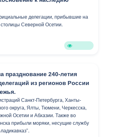
Противодействие коррупции
официальные делегации, прибывшие на
Градостроительная деятельность
 столицы Северной Осетии.
Формирование комфортной
в
городской среды
о
Бюджет для граждан
Пространственные сведения
а празднование 240-летия
делегаций из регионов России
Гражданская оборона в
ежья.
чрезвычайных ситуациях
страций Санкт-Петербурга, Ханты-
Незаконное строительство
ого округа, Ялты, Тюмени, Черкесска,
жной Осетии и Абхазии. Также во
и
Информация финансового
нска прибыли моряки, несущие службу
органа
Владикавказ".