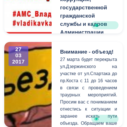
администрации местного
государственной
самоуправления
гражданской
г.Владикавказа Борис
службы и кадров
Албегов, заместитель
Администрации
председателя собрания
Главы РСО-Алания
представителей Мадина
и Правительства
27
Ходова, и конечно же,
Внимание - объезд!
03
родители, педагоги,
РСО-Алания
27 марта будет перекрыта
2017
друзья. Организатором
проводит выездную
ул.Дзержинского на
концерта выступило
встречу с жителями
участке от ул.Спартака до
Управление образования
пр.Коста с 11 до 16 часов
г.Владикавказа
АМС г. Владикавказа.
в связи с проведением
30 марта 2017 года
траурных мероприятий.
Управление Главы РСО-
Просим вас с пониманием
Алания по вопросам
отнестись к ситуации и
противодействия
заранее искать пути
коррупции,
объезда. Обращаем ваше
государственной