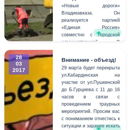
первый заместитель
«Новые дороги»
Председателя
Владикавказа. Он
Правительства РСО-
реализуется партией
Алания Ахсарбек
«Единая Россия»
Сабаткоев, Председатель
совместно с городской
Парламента РСО-
администрацией. В
Алания Алексей Мачнев,
рамках проекта в этом
главный федеральный
году будет
28
Внимание - объезд!
инспектор Аппарата
03
отремонтировано более
29 марта будет перекрыта
2017
Президента РФ в
30 дорог во Владикавказе.
ул.Кабардинская на
СКФО Андрей Бессонов,
Работы уже начались на
участке от ул.Пушкинской
первый заместитель
нескольких улицах. В
до Б.Гурциева с 11 до 16
Министра финансов РСО-
частности, на
часов в связи с
Алания Алан Дзагоев,
Кантемирова. Там
проведением траурных
глава АМС
приведут в порядок
мероприятий. Просим вас
г.Владикавказа Борис
дорожное полотно на
с пониманием отнестись к
Албегов, заместитель
протяженности всей
ситуации и заранее искать
главы АМС
улицы. Для этого