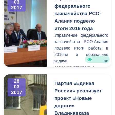
03
информацию о
федерального
2017
планируемом перекрытии
казначейства РСО-
в администрацию города.
Алания подвело
Смысл этого оповещения
итоги 2016 года
состоит в том, чтобы АМС
Управление федерального
г. Владикавказ имела
казначейства РСО-Алания
возможность
подвело итоги работы в
предупредить остальных
2016-м и обозначило
граждан города о
задачи по
временных неудобствах
совершенствованию
для передвижения на тех
деятельности в 2017-м году.
или иных улицах.
На расширенном
28
Партия «Единая
03
совещании, прошедшем
Россия» реализует
2017
под председательством
проект «Новые
руководителем УФК РСО-
дороги»
Алания Галины
Айларовой присутствовали:
Владикавказа