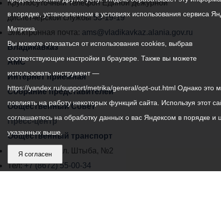
местного
Круглосуточный телефон Единой дежурной
в порядке, установленном в условиях использования сервиса Ян
самоуправления
диспетчерской службы
53-19-19
Метрика.
города
Электронная почта:
ams@vladikavkaz.alania.gov.ru
Вы можете отказаться от использования cookies, выбрав
Владикавказ:
Владикавказ
соответствующие настройки в браузере. Также вы можете
АМС
использовать инструмент —
Интернет приемная
https://yandex.ru/support/metrika/general/opt-out.html Однако это 
Собрание представителей
повлиять на работу некоторых функций сайта. Используя этот са
Общественный Совет
соглашаетесь на обработку данных о вас Яндексом в порядке и 
Пресс-центр
указанных выше.
Общественный транспорт
Владикавказ, пл. Штыба, №2
Я согласен
Тел:
+7 (8672) 55-00-34
Главный редактор: Биазарти Д. К.
Свидетельство о регистрации СМИ ЭЛ № ФС 77 –
75258 от 07.03.2019 выданное Федеральной Службой