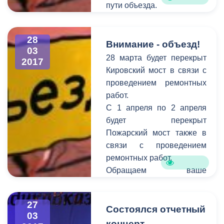
пути объезда.
г.Владикавказа Казбек
выделено 8 миллионов
Цоков, заместитель
рублей. Работы будут
управляющего отделением
выполнены в течение
28
Внимание - объезд!
Национального банка РСО-
полутора месяца. Дорога
03
28 марта будет перекрыт
Алания Юрий Кульчиев.
2017
давно нуждалась в
Кировский мост в связи с
ремонте, жители улицы
проведением ремонтных
неоднократно обращались
работ.
с этой проблемой к
С 1 апреля по 2 апреля
городским властям и
будет перекрыт
приемную «Единой
Пожарский мост также в
России».
связи с проведением
ремонтных работ.
Обращаем ваше
внимание на то, что
необходимо
27
своевременно сообщать
Состоялся отчетный
03
информацию о
концерт