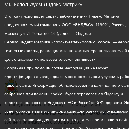
Мы используем Яндекс Метрику
Этот сайт использует сервис веб-аналитики Яндекс Метрика,
предоставляемый компанией ООО «ЯНДЕКС», 119021, Россия,
Москва, ул. Л. Толстого, 16 (далее — Яндекс).
Сервис Яндекс Метрика использует технологию “cookie” — небо
текстовые файлы, размещаемые на компьютере пользователей 
целью анализа их пользовательской активности.
Собранная при помощи cookie информация не может
идентифицировать вас, однако может помочь нам улучшить рабо
нашего сайта. Информация об использовании вами данного сайт
собранная при помощи cookie, будет передаваться Яндексу и
храниться на сервере Яндекса в ЕС и Российской Федерации. Я
График
С понедельника по пятницу – с 9.00 до 18.00
будет обрабатывать эту информацию для оценки использования
работы
Телефон контакт-центра АМС г. Владикавказ
30-30-30
сайта, составления для нас отчетов о деятельности нашего сайта
администрации
звонки принимаются с 9:00 до 18:00
предоставления других услуг. Яндекс обрабатывает эту информ