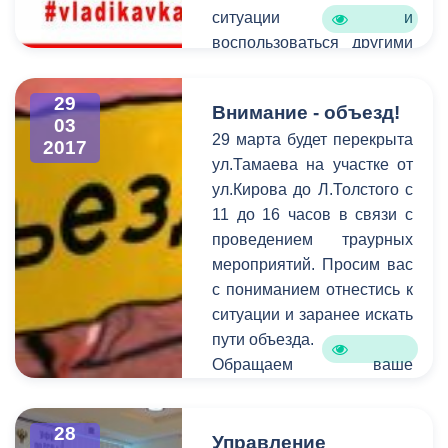
ситуации и
воспользоваться другими
видами транспорта.
29
Внимание - объезд!
03
29 марта будет перекрыта
2017
ул.Тамаева на участке от
ул.Кирова до Л.Толстого с
11 до 16 часов в связи с
проведением траурных
мероприятий. Просим вас
с пониманием отнестись к
ситуации и заранее искать
пути объезда.
Обращаем ваше
внимание на то, что
необходимо
28
своевременно сообщать
Управление