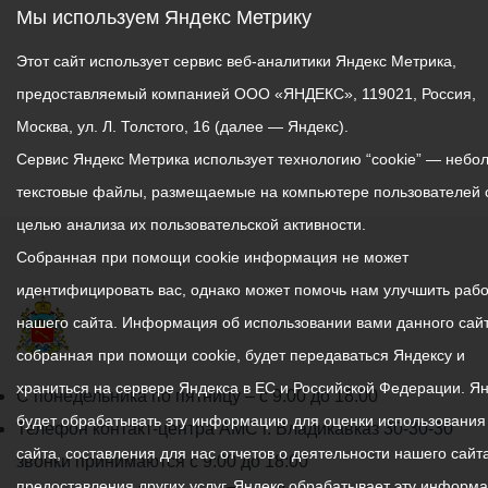
Мы используем Яндекс Метрику
Этот сайт использует сервис веб-аналитики Яндекс Метрика,
предоставляемый компанией ООО «ЯНДЕКС», 119021, Россия,
Москва, ул. Л. Толстого, 16 (далее — Яндекс).
Сервис Яндекс Метрика использует технологию “cookie” — небо
текстовые файлы, размещаемые на компьютере пользователей 
целью анализа их пользовательской активности.
Собранная при помощи cookie информация не может
идентифицировать вас, однако может помочь нам улучшить рабо
нашего сайта. Информация об использовании вами данного сайт
собранная при помощи cookie, будет передаваться Яндексу и
храниться на сервере Яндекса в ЕС и Российской Федерации. Я
График
С понедельника по пятницу – с 9.00 до 18.00
будет обрабатывать эту информацию для оценки использования
работы
Телефон контакт-центра АМС г. Владикавказ
30-30-30
сайта, составления для нас отчетов о деятельности нашего сайта
администрации
звонки принимаются с 9:00 до 18:00
предоставления других услуг. Яндекс обрабатывает эту информ