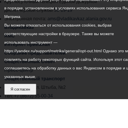
местного
Круглосуточный телефон Единой дежурной
в порядке, установленном в условиях использования сервиса Ян
самоуправления
диспетчерской службы
53-19-19
Метрика.
города
Электронная почта:
ams@vladikavkaz.alania.gov.ru
Вы можете отказаться от использования cookies, выбрав
Владикавказ:
Владикавказ
соответствующие настройки в браузере. Также вы можете
АМС
использовать инструмент —
Интернет приемная
https://yandex.ru/support/metrika/general/opt-out.html Однако это 
Собрание представителей
повлиять на работу некоторых функций сайта. Используя этот са
Общественный Совет
соглашаетесь на обработку данных о вас Яндексом в порядке и 
Пресс-центр
указанных выше.
Общественный транспорт
Владикавказ, пл. Штыба, №2
Я согласен
Тел:
+7 (8672) 55-00-34
Главный редактор: Биазарти Д. К.
Свидетельство о регистрации СМИ ЭЛ № ФС 77 –
75258 от 07.03.2019 выданное Федеральной Службой