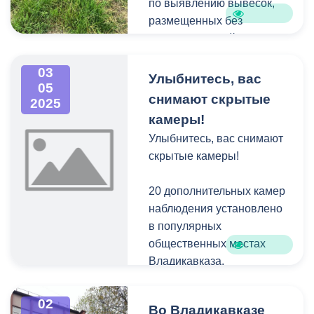
по выявлению вывесок,
размещенных без
разрешительной
документации. Так, при
03
обследовании территории
Улыбнитесь, вас
05
Иристонского района
снимают скрытые
2025
было установлено, что по
камеры!
ул. Г.Баева расположены
Улыбнитесь, вас снимают
вывески, не отвечающие
скрытые камеры!
установленным
требованиям. Если
20 дополнительных камер
владельцами вывесок не
наблюдения установлено
будут приняты меры к
в популярных
приведению к
общественных местах
стандартным
Владикавказа.
требованиям, демонтаж
будет произведен в
Для безопасности
принудительном порядке.
02
Во Владикавказе
горожан и обеспечения