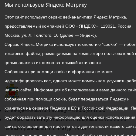
Мы используем Яндекс Метрику
Этот сайт использует сервис веб-аналитики Яндекс Метрика,
предоставляемый компанией ООО «ЯНДЕКС», 119021, Россия,
Москва, ул. Л. Толстого, 16 (далее — Яндекс).
Сервис Яндекс Метрика использует технологию “cookie” — небо
текстовые файлы, размещаемые на компьютере пользователей 
целью анализа их пользовательской активности.
Собранная при помощи cookie информация не может
идентифицировать вас, однако может помочь нам улучшить рабо
нашего сайта. Информация об использовании вами данного сайт
собранная при помощи cookie, будет передаваться Яндексу и
храниться на сервере Яндекса в ЕС и Российской Федерации. Я
График
С понедельника по пятницу – с 9.00 до 18.00
будет обрабатывать эту информацию для оценки использования
работы
Телефон контакт-центра АМС г. Владикавказ
30-30-30
сайта, составления для нас отчетов о деятельности нашего сайта
администрации
звонки принимаются с 9:00 до 18:00
предоставления других услуг. Яндекс обрабатывает эту информ