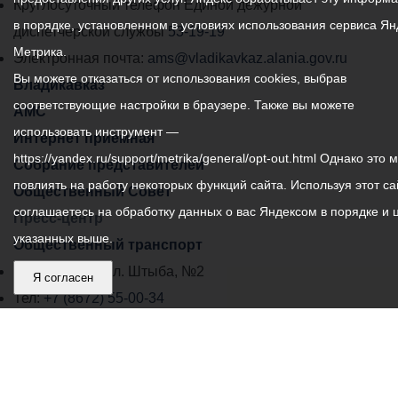
местного
Круглосуточный телефон Единой дежурной
в порядке, установленном в условиях использования сервиса Ян
самоуправления
диспетчерской службы
53-19-19
Метрика.
города
Электронная почта:
ams@vladikavkaz.alania.gov.ru
Вы можете отказаться от использования cookies, выбрав
Владикавказ:
Владикавказ
соответствующие настройки в браузере. Также вы можете
АМС
использовать инструмент —
Интернет приемная
https://yandex.ru/support/metrika/general/opt-out.html Однако это 
Собрание представителей
повлиять на работу некоторых функций сайта. Используя этот са
Общественный Совет
соглашаетесь на обработку данных о вас Яндексом в порядке и 
Пресс-центр
указанных выше.
Общественный транспорт
Владикавказ, пл. Штыба, №2
Я согласен
Тел:
+7 (8672) 55-00-34
Главный редактор: Биазарти Д. К.
Свидетельство о регистрации СМИ ЭЛ № ФС 77 –
75258 от 07.03.2019 выданное Федеральной Службой