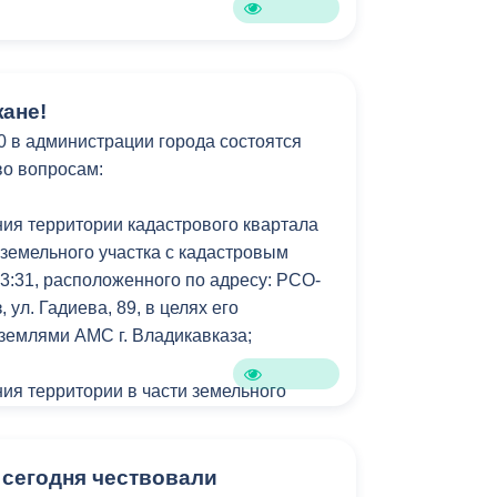
ане!
30 в администрации города состоятся
во вопросам:
ия территории кадастрового квартала
 земельного участка с кадастровым
3:31, расположенного по адресу: РСО-
, ул. Гадиева, 89, в целях его
землями АМС г. Владикавказа;
ия территории в части земельного
м номером 15:09:0032401:1976,
есу: РСО-Алания, г.Владикавказ, пр.
ерераспределения с землями АМС
 сегодня чествовали