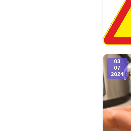
03
07
2024