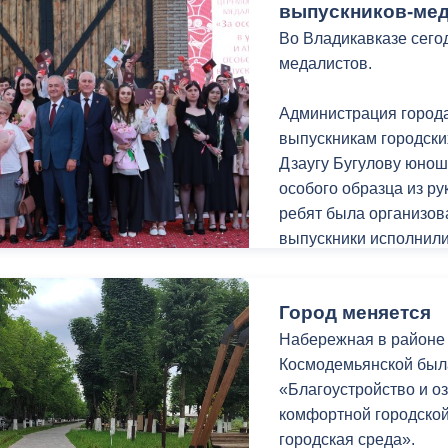
г.Владикавказа;
выпускников-мед
Во Владикавказе сего
планировки и межеван
медалистов.
15:09:0032601 в част
номерами: 15:09:00326
Администрация город
15:09:0032601:627, 15
выпускникам городски
15:09:0032601:631, 1
Дзаугу Бугулову юнош
адресу: РСО-Алания, г
особого образца из ру
ребят была организов
планировки территории
выпускники исполнили
кадастровым номером 
по адресу: РСО-Алания
Выпускников пришли 
Город меняется
Меняйло,Заместитель
планировки и межеван
Республики Северная
Набережная в районе 
адресу: РСО-Алания, г
Председатель Парлам
Космодемьянской был
ул.Хадарцева/А.Кесае
министр образования 
«Благоустройство и 
глава МО Александр П
комфортной городско
планировки территории
Владикавказа Вячесла
городская среда».