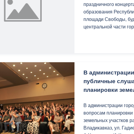
з
праздничного концерт
ия, постановления
Кадровая политика
образования Республи
площади Свободы, буд
ертиза НПА
Контактная информация
центральной части гор
ельности органов
Списки граждан, состоящих на
амоуправления
учете в качестве нуждающихся 
улучшении жилищных условий п
г. Владикавказ
В администрации
публичные слуша
анные
Общественное обсуждение
планировки земе
документов стратегического
планирования
В администрации горо
вопросам планировки 
 о результатах
Порядок обжалования решений 
земельных участков ра
действий органов местного
Владикавказ, ул. Гадие
самоуправления