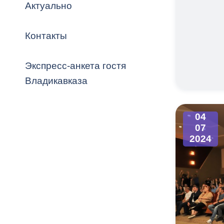
Владикавка
Актуально
Распоряжен
Контакты
ОРВ и эксп
Оценка деят
Экспресс-анкета гостя
местного с
Владикавказа
04
07
Открытые д
2024
Информация
проверок