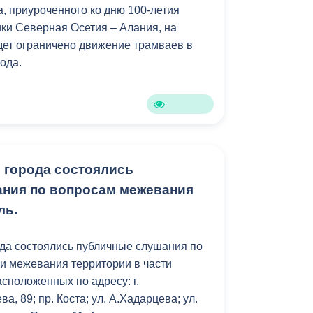
а, приуроченного ко дню 100-летия
Противодействие коррупции
ки Северная Осетия – Алания, на
ет ограничено движение трамваев в
Градостроительная деятельность
ода.
Формирование комфортной
в
городской среды
о
Бюджет для граждан
Пространственные сведения
 города состоялись
ния по вопросам межевания
Гражданская оборона в
ль.
чрезвычайных ситуациях
Незаконное строительство
да состоялись публичные слушания по
и межевания территории в части
и
Информация финансового
сположенных по адресу: г.
органа
ва, 89; пр. Коста; ул. А.Хадарцева; ул.