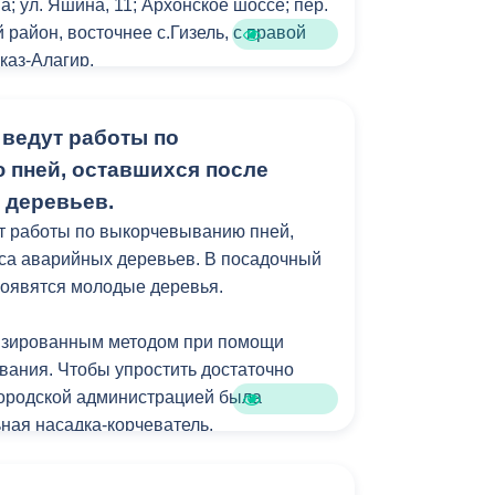
; ул. Яшина, 11; Архонское шоссе; пер.
Бесплатная юридическая помощь
район, восточнее с.Гизель, с правой
каз-Алагир.
оторый был вынесен на рассмотрение
 ведут работы по
ства аквакомплекса «Аквасити».
пней, оставшихся после
 на территории планируется
 деревьев.
менного многофункционального
т работы по выкорчевыванию пней,
ающего круглогодичный аква-центр,
са аварийных деревьев. В посадочный
ый комплекс, кафе (фудкорт), парковой
 появятся молодые деревья.
аждениями и социальную
анятий физкультурой и спортом.
изированным методом при помощи
вания. Чтобы упростить достаточно
ет уделено восстановлению амфитеатра
городской администрацией была
ест.
ная насадка-корчеватель.
оекта позволит обеспечить условия
 пень, измельчает древесину превращая