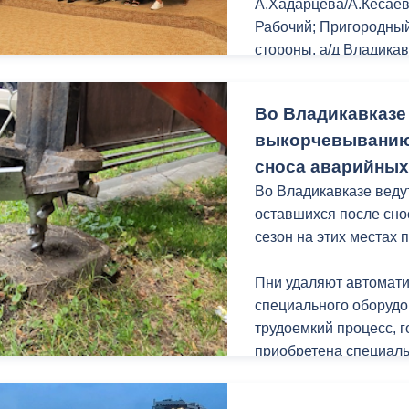
А.Хадарцева/А.Кесаева
Рабочий; Пригородный 
стороны, а/д Владикав
ный контроль
Выборы 2026
Одним из вопросов, к
Во Владикавказе
стал проект строитель
выкорчевыванию 
По словам инвестора,
сноса аварийных
строительство совре
Во Владикавказе веду
аквакомплекса, включ
оставшихся после сно
СПА-центр, гостиничн
сезон на этих местах
зоны с зелеными нас
инфраструктуру для з
Пни удаляют автомат
специального оборудо
Особое внимание буд
трудоемкий процесс, 
на 3000 зрительских м
приобретена специаль
Реализация инвест-пр
Сверло, опускаясь на