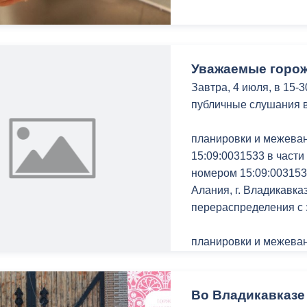
Уважаемые горож
Завтра, 4 июля, в 15-
публичные слушания 
планировки и межеван
15:09:0031533 в части
номером 15:09:003153
Алания, г. Владикавказ
перераспределения с 
планировки и межеван
участка с кадастровы
расположенного по адр
Коста, в целях его п
Во Владикавказе