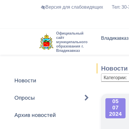
Версия для слабовидящих
Тел: 30
Официальный
сайт
Владикавказ
муниципального
образования г.
Владикавказ
Общие свед
Структура
Интернет-п
Председате
Структура
Новости
Реестры ма
Новости
Устав город
Торги и Кон
расписание
Обратная с
Комиссии
Новостная 
Актуально
Категории:
Новости
Города-поб
Программа
Противодей
Достоприме
Опросы
05
Владикавка
Формы обра
График при
07
принимаемы
2024
Архив новостей
Презентаци
рассмотрен
городского 