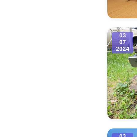
Муниципаль
03
07
2024
03